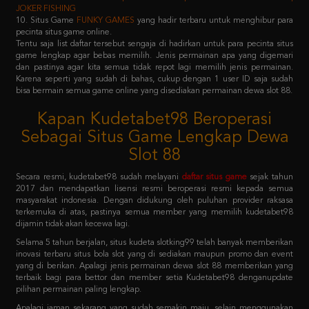
10. Situs Game
FUNKY GAMES
yang hadir terbaru untuk menghibur para
pecinta situs game online.
Tentu saja list daftar tersebut sengaja di hadirkan untuk para pecinta situs
game lengkap agar bebas memilih. Jenis permainan apa yang digemari
dan pastinya agar kita semua tidak repot lagi memilih jenis permainan.
Karena seperti yang sudah di bahas, cukup dengan 1 user ID saja sudah
bisa bermain semua game online yang disediakan permainan dewa slot 88.
Kapan Kudetabet98 Beroperasi
Sebagai Situs Game Lengkap Dewa
Slot 88
Secara resmi, kudetabet98 sudah melayani
daftar situs game
sejak tahun
2017 dan mendapatkan lisensi resmi beroperasi resmi kepada semua
masyarakat indonesia. Dengan didukung oleh puluhan provider raksasa
terkemuka di atas, pastinya semua member yang memilih kudetabet98
dijamin tidak akan kecewa lagi.
Selama 5 tahun berjalan, situs kudeta slotking99 telah banyak memberikan
inovasi terbaru situs bola slot yang di sediakan maupun promo dan event
yang di berikan. Apalagi jenis permainan dewa slot 88 memberikan yang
terbaik bagi para bettor dan member setia Kudetabet98 denganupdate
pilihan permainan paling lengkap.
Apalagi jaman sekarang yang sudah semakin maju, selain menggunakan
transaksi via metode bank bisa juga menggunakan E wallet . Bersama