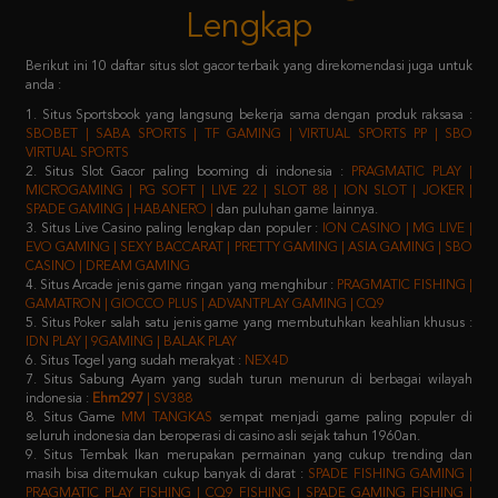
Lengkap
Berikut ini 10 daftar situs slot gacor terbaik yang direkomendasi juga untuk
anda :
1. Situs Sportsbook yang langsung bekerja sama dengan produk raksasa :
SBOBET | SABA SPORTS | TF GAMING | VIRTUAL SPORTS PP | SBO
VIRTUAL SPORTS
2. Situs Slot Gacor paling booming di indonesia :
PRAGMATIC PLAY |
MICROGAMING | PG SOFT | LIVE 22 | SLOT 88 | ION SLOT | JOKER |
SPADE GAMING | HABANERO |
dan puluhan game lainnya.
3. Situs Live Casino paling lengkap dan populer :
ION CASINO | MG LIVE |
EVO GAMING | SEXY BACCARAT | PRETTY GAMING | ASIA GAMING | SBO
CASINO | DREAM GAMING
4. Situs Arcade jenis game ringan yang menghibur :
PRAGMATIC FISHING |
GAMATRON | GIOCCO PLUS | ADVANTPLAY GAMING | CQ9
5. Situs Poker salah satu jenis game yang membutuhkan keahlian khusus :
IDN PLAY | 9GAMING | BALAK PLAY
6. Situs Togel yang sudah merakyat :
NEX4D
7. Situs Sabung Ayam yang sudah turun menurun di berbagai wilayah
indonesia :
Ehm297
| SV388
8. Situs Game
MM TANGKAS
sempat menjadi game paling populer di
seluruh indonesia dan beroperasi di casino asli sejak tahun 1960an.
9. Situs Tembak Ikan merupakan permainan yang cukup trending dan
masih bisa ditemukan cukup banyak di darat :
SPADE FISHING GAMING |
PRAGMATIC PLAY FISHING | CQ9 FISHING | SPADE GAMING FISHING |
JOKER FISHING