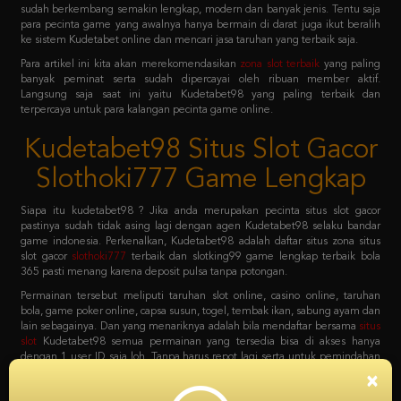
para pecinta game yang awalnya hanya bermain di darat juga ikut beralih
ke sistem Kudetabet online dan mencari jasa taruhan yang terbaik saja.
Para artikel ini kita akan merekomendasikan
zona slot terbaik
yang paling
banyak peminat serta sudah dipercayai oleh ribuan member aktif.
Langsung saja saat ini yaitu Kudetabet98 yang paling terbaik dan
terpercaya untuk para kalangan pecinta game online.
Kudetabet98 Situs Slot Gacor
Slothoki777 Game Lengkap
Siapa itu kudetabet98 ? Jika anda merupakan pecinta situs slot gacor
pastinya sudah tidak asing lagi dengan agen Kudetabet98 selaku bandar
game indonesia. Perkenalkan, Kudetabet98 adalah daftar situs zona situs
slot gacor
slothoki777
terbaik dan slotking99 game lengkap terbaik bola
365 pasti menang karena deposit pulsa tanpa potongan.
Permainan tersebut meliputi taruhan slot online, casino online, taruhan
bola, game poker online, capsa susun, togel, tembak ikan, sabung ayam dan
lain sebagainya. Dan yang menariknya adalah bila mendaftar bersama
situs
slot
Kudetabet98 semua permainan yang tersedia bisa di akses hanya
dengan 1 user ID saja loh. Tanpa harus repot lagi serta untuk pemindahan
saldo dari kudetabet game yang berlaku semuanya otomatis dipindahkan.
×
Kenapa Kita Harus