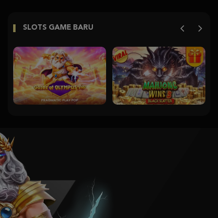
IDR
1,431,200.00
SLOTS GAME BARU
Gates of Olympus 1000
pr****a
IDR
1,394,750.00
Sweet Bonanza 2500
m****n
IDR
1,273,980.00
Gates of Olympus Super Scatter
leog****4
IDR
1,153,100.00
Gates of Gatot Kaca Super
Scatter
m****9
IDR
1,152,200.00