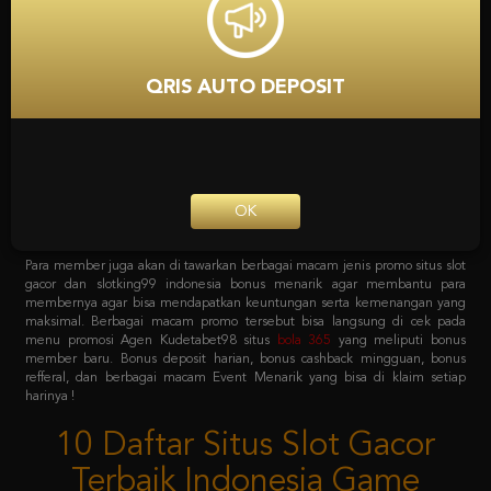
Mempercayai Kudetabet98
Slotking99 Zona Slot Terbaik
QRIS AUTO DEPOSIT
Sebagai agen online terpercaya pastinya semua pecinta taruhan harus
bergabung dengan situs yang tepat. Dengan sistem transaksi deposit dan
withdraw yang super cepat yaitu hanya memakan waktu maksimal 5 menit
saja. Semua transaksi akan diproses oleh sistem
slotking99
bersama
kudetabet98. Pastinya bersama agen Kudetabet Slot juga semua member
akan dipandu langsung oleh costumer service yang aktif 24 jam serta ramah
OK
dan berpengalaman.
Para member juga akan di tawarkan berbagai macam jenis promo situs slot
gacor dan slotking99 indonesia bonus menarik agar membantu para
membernya agar bisa mendapatkan keuntungan serta kemenangan yang
maksimal. Berbagai macam promo tersebut bisa langsung di cek pada
menu promosi Agen Kudetabet98 situs
bola 365
yang meliputi bonus
member baru. Bonus deposit harian, bonus cashback mingguan, bonus
refferal, dan berbagai macam Event Menarik yang bisa di klaim setiap
harinya !
10 Daftar Situs Slot Gacor
Terbaik Indonesia Game