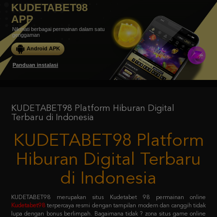
APP
Nikmati berbagai permainan dalam satu
genggaman
Android APK
Panduan instalasi
KUDETABET98 Platform Hiburan Digital
Terbaru di Indonesia
KUDETABET98 Platform
Hiburan Digital Terbaru
di Indonesia
KUDETABET98 merupakan situs Kudetabet 98 permainan online
Kudetabet98
terpercaya resmi dengan tampilan modern dan canggih tidak
lupa dengan bonus berlimpah. Bagaimana tidak ? zona situs game online
sudah berkembang semakin lengkap, modern dan banyak jenis. Tentu saja