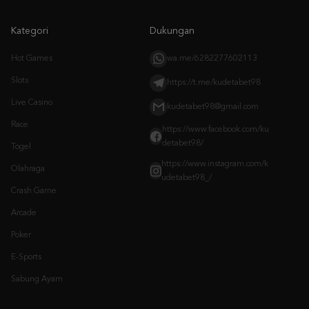
Kategori
Dukungan
Hot Games
wa.me/6282277602113
Slots
https://t.me/kudetabet98
Live Casino
kudetabet98@gmail.com
Race
https://www.facebook.com/ku
detabet98/
Togel
https://www.instagram.com/k
Olahraga
udetabet98_/
Crash Game
Arcade
Poker
E-Sports
Sabung Ayam
Komunitas