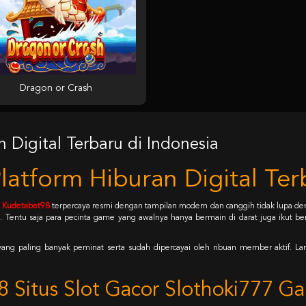
Dragon or Crash
Digital Terbaru di Indonesia
tform Hiburan Digital Terb
e
Kudetabet98
terpercaya resmi dengan tampilan modern dan canggih tidak lupa den
entu saja para pecinta game yang awalnya hanya bermain di darat juga ikut ber
yang paling banyak peminat serta sudah dipercayai oleh ribuan member aktif. Lan
 Situs Slot Gacor Slothoki777 