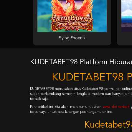
Flying Phoenix
KUDETABET98 Platform Hiburan 
KUDETABET98 Pla
KUDETABET98 merupakan situs Kudetabet 98 permainan onlin
sudah berkembang semakin lengkap, modern dan banyak jenis. T
terbaik saja.
Para artikel ini kita akan merekomendasikan
zona slot terbaik
terpercaya untuk para kalangan pecinta game online.
Kudetabet98