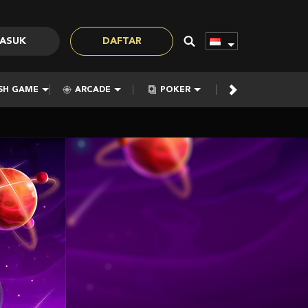
ASUK
DAFTAR
SH GAME
ARCADE
POKER
E-SPORTS