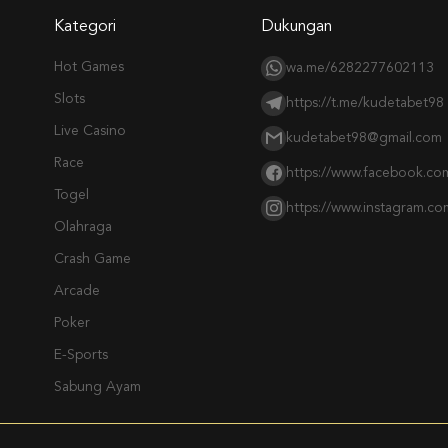
Kategori
Dukungan
Hot Games
wa.me/6282277602113
Slots
https://t.me/kudetabet98
Live Casino
kudetabet98@gmail.com
Race
https://www.facebook.co
Togel
https://www.instagram.c
Olahraga
Crash Game
Arcade
Poker
E-Sports
Sabung Ayam