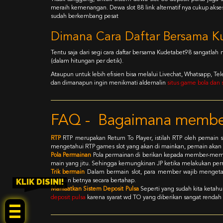
meraih kemenangan. Dewa slot 88 link alternatif nya cukup akse
sudah berkembang pesat
Dimana Cara Daftar Bersama K
Tentu saja dari segi cara daftar bersama Kudetabet98 sangatlah
(dalam hitungan per detik).
Ataupun untuk lebih efisien bisa melalui Livechat, Whatsapp, 
dan dimanapun ingin menikmati aldernalin
situs game bola dan s
FAQ - Bagaimana member
RTP
RTP merupakan Return To Player, istilah RTP oleh pemai
mengetahui RTP games slot yang akan di mainkan, pemain akan
Pola Permainan
Pola permainan di berikan kepada member-mem
main yang jitu. Sehingga kemungkinan JP ketika melakukan perm
Trik bermain
Dalam bermain slot, para member wajib mengetah
KLIK DISINI!
naikkan betnya secara bertahap.
Manfaatkan Sistem Deposit Pulsa
Seperti yang sudah kita ketah
deposit pulsa
karena syarat wd TO yang diberikan sangat rendah 