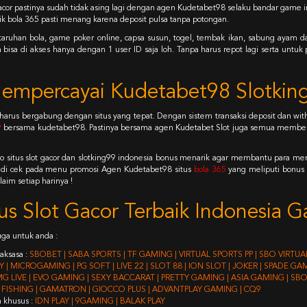
gacor pastinya sudah tidak asing lagi dengan agen Kudetabet98 selaku bandar game in
ik bola 365 pasti menang karena deposit pulsa tanpa potongan.
e, taruhan bola, game poker online, capsa susun, togel, tembak ikan, sabung ayam 
isa di akses hanya dengan 1 user ID saja loh. Tanpa harus repot lagi serta unt
empercayai Kudetabet98 Slotking
 harus bergabung dengan situs yang tepat. Dengan sistem transaksi deposit dan 
9
bersama kudetabet98. Pastinya bersama agen Kudetabet Slot juga semua member 
o situs slot gacor dan slotking99 indonesia bonus menarik agar membantu para
 di cek pada menu promosi Agen Kudetabet98 situs
bola 365
yang meliputi bonus
aim setiap harinya !
tus Slot Gacor Terbaik Indonesia
juga untuk anda :
aksasa :
SBOBET | SABA SPORTS | TF GAMING | VIRTUAL SPORTS PP | SBO VIRTU
 | MICROGAMING | PG SOFT | LIVE 22 | SLOT 88 | ION SLOT | JOKER | SPADE G
MG LIVE | EVO GAMING | SEXY BACCARAT | PRETTY GAMING | ASIA GAMING | S
FISHING | GAMATRON | GIOCCO PLUS | ADVANTPLAY GAMING | CQ9
 khusus :
IDN PLAY | 9GAMING | BALAK PLAY