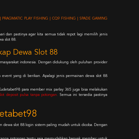
| PRAGMATIC PLAY FISHING | CQ9 FISHING | SPADE GAMING
ri dan pastinya agar kita semua tidak repot lagi memilih jenis
a slot 88.
kap Dewa Slot 88
masyarakat indonesia. Dengan didukung oleh puluhan provider
n event yang di berikan. Apalagi jenis permainan dewa slot 88
 Kudetabet98 para member mix parlay 365 juga bisa melakukan
 slot deposit pulsa tanpa potongan
.
Semua ini tersedia pastinya
detabet98
 dewa slot 88 login sistem paling mudah untuk dicoba. Dengan
a tanpa potongan tentu saja memudahkan banyak member untuk