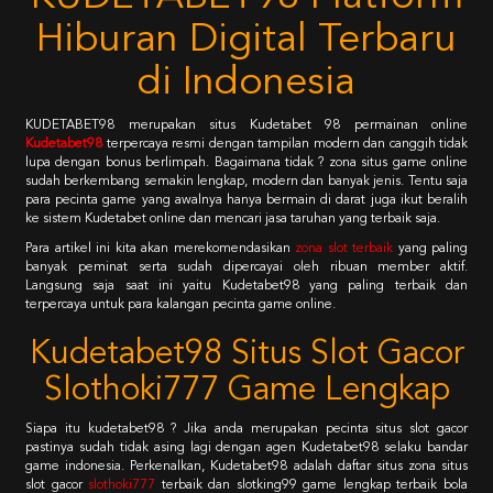
Hiburan Digital Terbaru
di Indonesia
KUDETABET98 merupakan situs Kudetabet 98 permainan online
Kudetabet98
terpercaya resmi dengan tampilan modern dan canggih tidak
lupa dengan bonus berlimpah. Bagaimana tidak ? zona situs game online
sudah berkembang semakin lengkap, modern dan banyak jenis. Tentu saja
para pecinta game yang awalnya hanya bermain di darat juga ikut beralih
ke sistem Kudetabet online dan mencari jasa taruhan yang terbaik saja.
Para artikel ini kita akan merekomendasikan
zona slot terbaik
yang paling
banyak peminat serta sudah dipercayai oleh ribuan member aktif.
Langsung saja saat ini yaitu Kudetabet98 yang paling terbaik dan
terpercaya untuk para kalangan pecinta game online.
Kudetabet98 Situs Slot Gacor
Slothoki777 Game Lengkap
Siapa itu kudetabet98 ? Jika anda merupakan pecinta situs slot gacor
pastinya sudah tidak asing lagi dengan agen Kudetabet98 selaku bandar
game indonesia. Perkenalkan, Kudetabet98 adalah daftar situs zona situs
slot gacor
slothoki777
terbaik dan slotking99 game lengkap terbaik bola