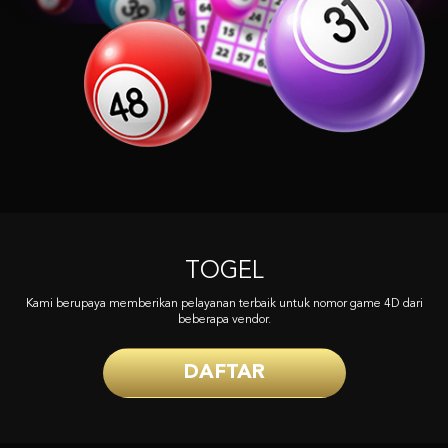
TOGEL
Kami berupaya memberikan pelayanan terbaik untuk nomor game 4D dari
beberapa vendor.
DAFTAR