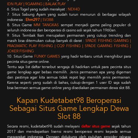
IDN PLAY | 9GAMING | BALAK PLAY
6. Situs Togel yang sudah merakyat :
NEX4D
7. Situs Sabung Ayam yang sudah turun menurun di berbagai wilayah
indonesia :
Ehm297
| SV388
8. Situs Game
MM TANGKAS
sempat menjadi game paling populer di
seluruh indonesia dan beroperasi di casino asli sejak tahun 1960an.
9. Situs Tembak Ikan merupakan permainan yang cukup trending dan
masih bisa ditemukan cukup banyak di darat :
SPADE FISHING GAMING |
PRAGMATIC PLAY FISHING | CQ9 FISHING | SPADE GAMING FISHING |
JOKER FISHING
10. Situs Game
FUNKY GAMES
yang hadir terbaru untuk menghibur para
pecinta situs game online.
Tentu saja list daftar tersebut sengaja di hadirkan untuk para pecinta situs
game lengkap agar bebas memilih. Jenis permainan apa yang digemari
dan pastinya agar kita semua tidak repot lagi memilih jenis permainan.
Karena seperti yang sudah di bahas, cukup dengan 1 user ID saja sudah
bisa bermain semua game online yang disediakan permainan dewa slot 88.
Kapan Kudetabet98 Beroperasi
Sebagai Situs Game Lengkap Dewa
Slot 88
Secara resmi, kudetabet98 sudah melayani
daftar situs game
sejak tahun
2017 dan mendapatkan lisensi resmi beroperasi resmi kepada semua
masyarakat indonesia. Dengan didukung oleh puluhan provider raksasa