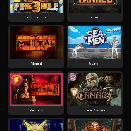
Fire in the Hole 3
Tanked
Mental
Seamen
Mental 2
Dead Canary