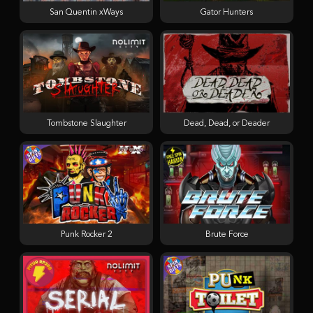
San Quentin xWays
Gator Hunters
Tombstone Slaughter
Dead, Dead, or Deader
Punk Rocker 2
Brute Force