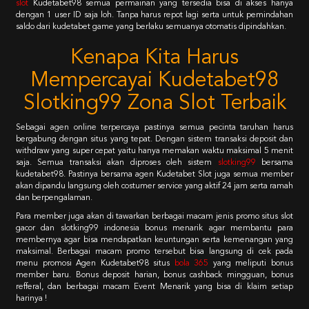
slot
Kudetabet98 semua permainan yang tersedia bisa di akses hanya
dengan 1 user ID saja loh. Tanpa harus repot lagi serta untuk pemindahan
saldo dari kudetabet game yang berlaku semuanya otomatis dipindahkan.
Kenapa Kita Harus
Mempercayai Kudetabet98
Slotking99 Zona Slot Terbaik
Sebagai agen online terpercaya pastinya semua pecinta taruhan harus
bergabung dengan situs yang tepat. Dengan sistem transaksi deposit dan
withdraw yang super cepat yaitu hanya memakan waktu maksimal 5 menit
saja. Semua transaksi akan diproses oleh sistem
slotking99
bersama
kudetabet98. Pastinya bersama agen Kudetabet Slot juga semua member
akan dipandu langsung oleh costumer service yang aktif 24 jam serta ramah
dan berpengalaman.
Para member juga akan di tawarkan berbagai macam jenis promo situs slot
gacor dan slotking99 indonesia bonus menarik agar membantu para
membernya agar bisa mendapatkan keuntungan serta kemenangan yang
maksimal. Berbagai macam promo tersebut bisa langsung di cek pada
menu promosi Agen Kudetabet98 situs
bola 365
yang meliputi bonus
member baru. Bonus deposit harian, bonus cashback mingguan, bonus
refferal, dan berbagai macam Event Menarik yang bisa di klaim setiap
harinya !