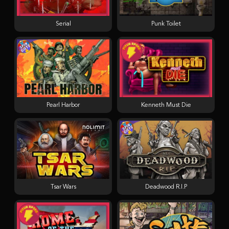
Serial
Punk Toilet
Pearl Harbor
Kenneth Must Die
Tsar Wars
Deadwood R.I.P