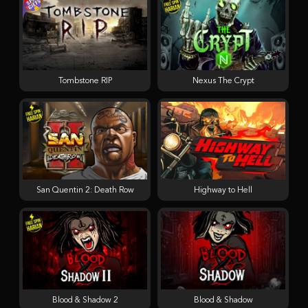
Tombstone RIP
Nexus The Crypt
San Quentin 2: Death Row
Highway to Hell
Blood & Shadow 2
Blood & Shadow