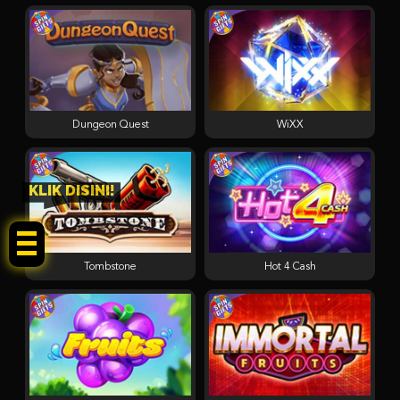
Dungeon Quest
WiXX
KLIK DISINI!
Tombstone
Hot 4 Cash