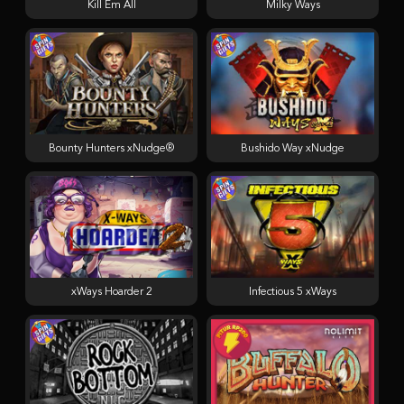
Kill Em All
Milky Ways
Bounty Hunters xNudge®
Bushido Way xNudge
xWays Hoarder 2
Infectious 5 xWays