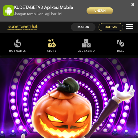
×
KUDETABET98 Aplikasi Mobile
UNDUH
Jangan tampilkan lagi hari ini
MASUK
DAFTAR
HOT GAMES
SLOTS
LIVE CASINO
RACE
;;