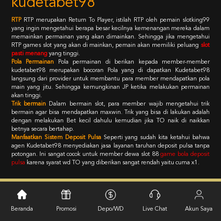
kudetabet98
RTP
RTP merupakan Return To Player, istilah RTP oleh pemain slotking99
yang ingin mengetahui berapa besar kecilnya kemenangan mereka dalam
memainkan permainan yang akan dimainkan. Sehingga jika mengetahui
RTP games slot yang akan di mainkan, pemain akan memiliki peluang
slot
pasti menang
yang tinggi.
Pola Permainan
Pola permainan di berikan kepada member-member
kudetabet98 merupakan bocoran Pola yang di dapatkan Kudetabet98
langsung dari provider untuk membantu para member mendapatkan pola
main yang jitu. Sehingga kemungkinan JP ketika melakukan permainan
akan tinggi.
Trik bermain
Dalam bermain slot, para member wajib mengetahui trik
bermain agar bisa mendapatkan maxwin. Trik yang bisa di lakukan adalah
dengan melakukan Bet kecil dahulu kemudian jika TO naik di naikkan
betnya secara bertahap.
Manfaatkan Sistem Deposit Pulsa
Seperti yang sudah kita ketahui bahwa
agen Kudetabet98 menyediakan jasa layanan taruhan deposit pulsa tanpa
potongan. Ini sangat cocok untuk member dewa slot 88
game bola deposit
pulsa
karena syarat wd TO yang diberikan sangat rendah yaitu cuma x1.
Kebijaksanaan
Platform
Beranda
Promosi
Depo/WD
Live Chat
Akun Saya
Promosi