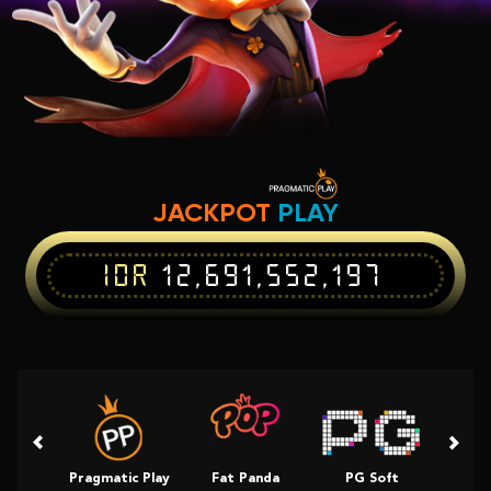
JACKPOT
PLAY
IDR
12,691,552,197
Pragmatic Play
Fat Panda
PG Soft
Slot