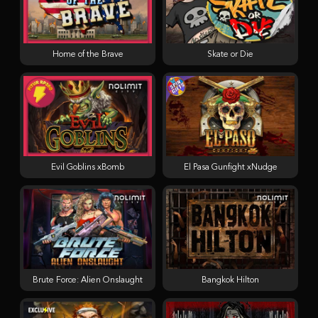
Home of the Brave
Skate or Die
Evil Goblins xBomb
El Pasa Gunfight xNudge
Brute Force: Alien Onslaught
Bangkok Hilton