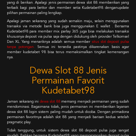
yang di berikan. Apalagi jenis permainan dewa slot 88 memberikan yang
terbaik bagi para bettor dan member setia Kudetabet98 denganupdate
pilihan permainan paling lengkap.
Apalagi jaman sekarang yang sudah semakin maju, selain menggunakan
transaksi via metode bank bisa juga menggunakan E wallet . Bersama
Kudetabet98 para member mix parlay 365 juga bisa melakukan transaksi
khususnya deposit via pulsa saja dengan didukung oleh provider Telkomsel
Dan XL. Yang menariknya adalah semua member
situs slot deposit pulsa
tanpa potongan
.
Semua ini tersedia pastinya dikarenakan basis agar
member kudetabet 98 bisa terus memaksimalkan tingkat kemenangan
nya.
Dewa Slot 88 Jenis
Permainan Favorit
Kudetabet98
Jaman sekarang ini
dewa slot 88
memang menjadi permainan yang sudah
mendominasi. Bagaimana tidak, jenis permainan ini memberikan layanan
dewa slot 88 login sistem paling mudah untuk dicoba. Dengan primadona
permainan favoritnya adalah slot 88 yang menjadi barisan kedua setelah
pragmatic play.
Tidak tanggung, untuk sistem dewa slot 88 deposit pulsa juga sangat
mudah. Bahkan bersama Kudetabet98 yang mempromosikan deposit pulsa