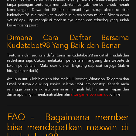
tanpa potongan tentu saja memudahkan banyak member untuk meraih
kemenangan. Dewa slot 88 link alternatif nya cukup akses ke situs
kudetabet 98 saja maka kita sudah bisa akses secara mudah. Sistem dewa
slot 88 apk juga mengikuti modern nya jaman dan teknologi yang sudah
berkembang pesat
Dimana Cara Daftar Bersama
Kudetabet98 Yang Baik dan Benar
Tentu saja dari segi cara daftar bersama Kudetabet98 sangatlah mudah dan
sederhana saja. Cukup melakukan pendaftaran langsung dari website di
kolom pendaftaran. Maka user id akan langsung siap saat itu juga (dalam
hitungan per detik).
Ataupun untuk lebih efisien bisa melalui Livechat, Whatsapp, Telegram dan
Email pastinya didukung service selama 1x24 jam nonstop. Kepada anda
sehingga bisa menikmati permainan ini jauh lebih nyaman kapan dan
dimanapun ingin menikmati aldernalin
situs game bola dan slot
online.
FAQ - Bagaimana member
bisa mendapatkan maxwin di