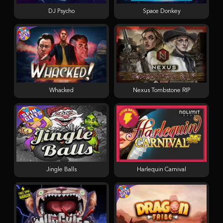
DJ Psycho
Space Donkey
Whacked
Nexus Tombstone RIP
Jingle Balls
Harlequin Carnival