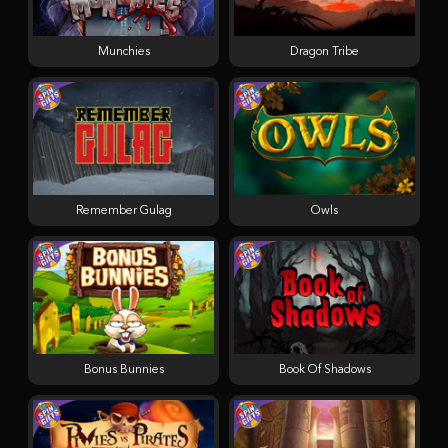
Munchies
Dragon Tribe
Remember Gulag
Owls
Bonus Bunnies
Book Of Shadows