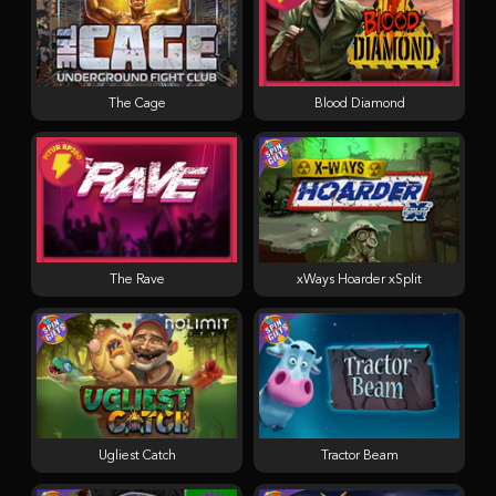
The Cage
Blood Diamond
The Rave
xWays Hoarder xSplit
Ugliest Catch
Tractor Beam