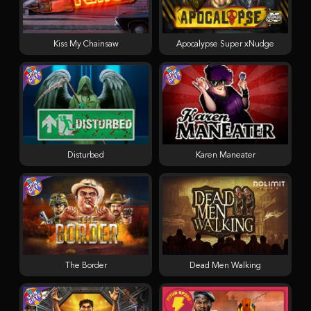
Kiss My Chainsaw
Apocalypse Super xNudge
Disturbed
Karen Maneater
The Border
Dead Men Walking