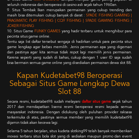
seluruh indonesia dan beroperasi di casino asli sejak tahun 1960an.
9. Situs Tembak Ikan merupakan permainan yang cukup trending dan
masih bisa ditemukan cukup banyak di darat :
SPADE FISHING GAMING |
PRAGMATIC PLAY FISHING | CQ9 FISHING | SPADE GAMING FISHING |
JOKER FISHING
10. Situs Game
FUNKY GAMES
yang hadir terbaru untuk menghibur para
pecinta situs game online.
Tentu saja list daftar tersebut sengaja di hadirkan untuk para pecinta situs
game lengkap agar bebas memilih. Jenis permainan apa yang digemari
dan pastinya agar kita semua tidak repot lagi memilih jenis permainan.
Karena seperti yang sudah di bahas, cukup dengan 1 user ID saja sudah
bisa bermain semua game online yang disediakan permainan dewa slot 88.
Kapan Kudetabet98 Beroperasi
Sebagai Situs Game Lengkap Dewa
Slot 88
Secara resmi, kudetabet98 sudah melayani
daftar situs game
sejak tahun
2017 dan mendapatkan lisensi resmi beroperasi resmi kepada semua
masyarakat indonesia. Dengan didukung oleh puluhan provider raksasa
terkemuka di atas, pastinya semua member yang memilih kudetabet98
dijamin tidak akan kecewa lagi.
Selama 5 tahun berjalan, situs kudeta slotking99 telah banyak memberikan
inovasi terbaru situs bola slot yang di sediakan maupun promo dan event