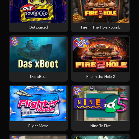
Outsourced
Fire In The Hole xBomb
Das xBoot
Fire in the Hole 2
Flight Mode
Nine To Five