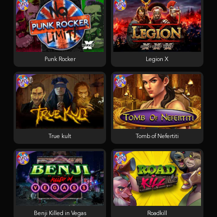
Punk Rocker
Legion X
True kult
Tomb of Nefertiti
Benji Killed in Vegas
Roadkill