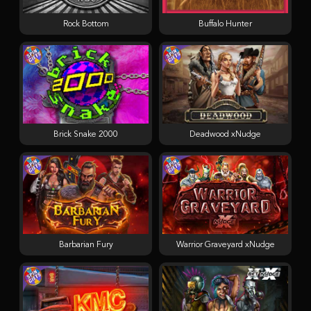
Rock Bottom
Buffalo Hunter
Brick Snake 2000
Deadwood xNudge
Barbarian Fury
Warrior Graveyard xNudge