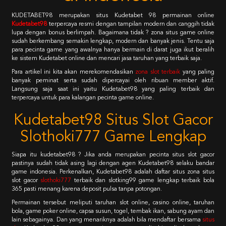
KUDETABET98 merupakan situs Kudetabet 98 permainan online
Kudetabet98
terpercaya resmi dengan tampilan modern dan canggih tidak
lupa dengan bonus berlimpah. Bagaimana tidak ? zona situs game online
sudah berkembang semakin lengkap, modern dan banyak jenis. Tentu saja
para pecinta game yang awalnya hanya bermain di darat juga ikut beralih
ke sistem Kudetabet online dan mencari jasa taruhan yang terbaik saja.
Para artikel ini kita akan merekomendasikan
zona slot terbaik
yang paling
banyak peminat serta sudah dipercayai oleh ribuan member aktif.
Langsung saja saat ini yaitu Kudetabet98 yang paling terbaik dan
terpercaya untuk para kalangan pecinta game online.
Kudetabet98 Situs Slot Gacor
Slothoki777 Game Lengkap
Siapa itu kudetabet98 ? Jika anda merupakan pecinta situs slot gacor
pastinya sudah tidak asing lagi dengan agen Kudetabet98 selaku bandar
game indonesia. Perkenalkan, Kudetabet98 adalah daftar situs zona situs
slot gacor
slothoki777
terbaik dan slotking99 game lengkap terbaik bola
365 pasti menang karena deposit pulsa tanpa potongan.
Permainan tersebut meliputi taruhan slot online, casino online, taruhan
bola, game poker online, capsa susun, togel, tembak ikan, sabung ayam dan
lain sebagainya. Dan yang menariknya adalah bila mendaftar bersama
situs