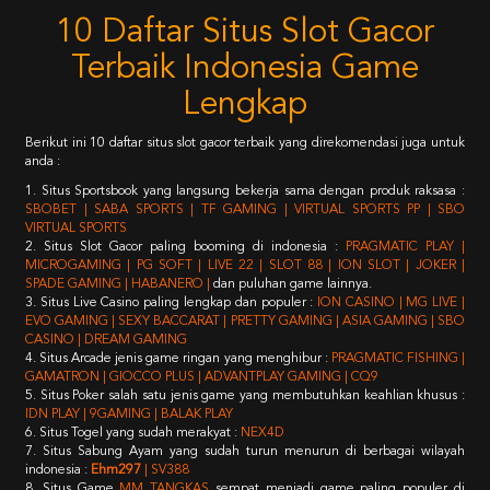
10 Daftar Situs Slot Gacor
Terbaik Indonesia Game
Lengkap
Berikut ini 10 daftar situs slot gacor terbaik yang direkomendasi juga untuk
anda :
1. Situs Sportsbook yang langsung bekerja sama dengan produk raksasa :
SBOBET | SABA SPORTS | TF GAMING | VIRTUAL SPORTS PP | SBO
VIRTUAL SPORTS
2. Situs Slot Gacor paling booming di indonesia :
PRAGMATIC PLAY |
MICROGAMING | PG SOFT | LIVE 22 | SLOT 88 | ION SLOT | JOKER |
SPADE GAMING | HABANERO |
dan puluhan game lainnya.
3. Situs Live Casino paling lengkap dan populer :
ION CASINO | MG LIVE |
EVO GAMING | SEXY BACCARAT | PRETTY GAMING | ASIA GAMING | SBO
CASINO | DREAM GAMING
4. Situs Arcade jenis game ringan yang menghibur :
PRAGMATIC FISHING |
GAMATRON | GIOCCO PLUS | ADVANTPLAY GAMING | CQ9
5. Situs Poker salah satu jenis game yang membutuhkan keahlian khusus :
IDN PLAY | 9GAMING | BALAK PLAY
6. Situs Togel yang sudah merakyat :
NEX4D
7. Situs Sabung Ayam yang sudah turun menurun di berbagai wilayah
indonesia :
Ehm297
| SV388
8. Situs Game
MM TANGKAS
sempat menjadi game paling populer di