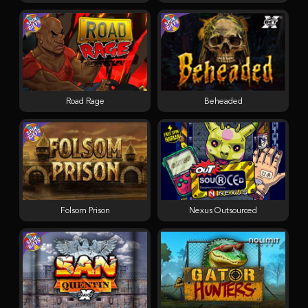
Road Rage
Beheaded
Folsom Prison
Nexus Outsourced