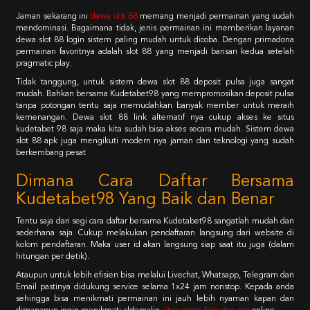
Jaman sekarang ini
dewa slot 88
memang menjadi permainan yang sudah
mendominasi. Bagaimana tidak, jenis permainan ini memberikan layanan
dewa slot 88 login sistem paling mudah untuk dicoba. Dengan primadona
permainan favoritnya adalah slot 88 yang menjadi barisan kedua setelah
pragmatic play.
Tidak tanggung, untuk sistem dewa slot 88 deposit pulsa juga sangat
mudah. Bahkan bersama Kudetabet98 yang mempromosikan deposit pulsa
tanpa potongan tentu saja memudahkan banyak member untuk meraih
kemenangan. Dewa slot 88 link alternatif nya cukup akses ke situs
kudetabet 98 saja maka kita sudah bisa akses secara mudah. Sistem dewa
slot 88 apk juga mengikuti modern nya jaman dan teknologi yang sudah
berkembang pesat
Dimana Cara Daftar Bersama
Kudetabet98 Yang Baik dan Benar
Tentu saja dari segi cara daftar bersama Kudetabet98 sangatlah mudah dan
sederhana saja. Cukup melakukan pendaftaran langsung dari website di
kolom pendaftaran. Maka user id akan langsung siap saat itu juga (dalam
hitungan per detik).
Ataupun untuk lebih efisien bisa melalui Livechat, Whatsapp, Telegram dan
Email pastinya didukung service selama 1x24 jam nonstop. Kepada anda
sehingga bisa menikmati permainan ini jauh lebih nyaman kapan dan