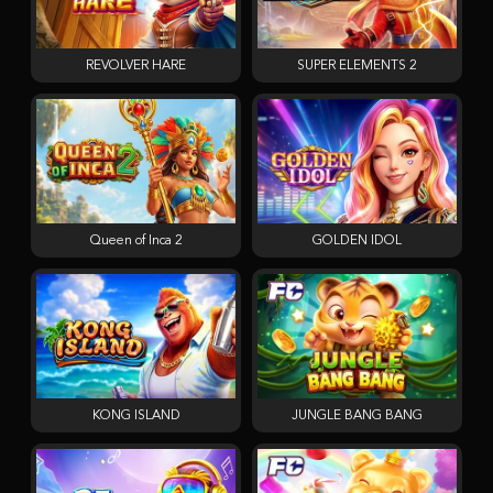
REVOLVER HARE
SUPER ELEMENTS 2
Queen of Inca 2
GOLDEN IDOL
KONG ISLAND
JUNGLE BANG BANG