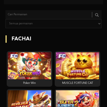
FACHAI
Poker Win
MUSCLE FORTUNE CAT