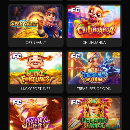
OPEN VAULT
CHILIHUAHUA
LUCKY FORTUNES
TREASURES OF ODIN