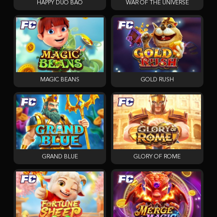
HAPPY DUO BAO
WAR OF THE UNIVERSE
MAGIC BEANS
GOLD RUSH
GRAND BLUE
GLORY OF ROME