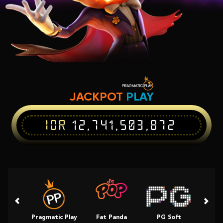
JACKPOT
PLAY
IDR
12,741,503,872
Pragmatic Play
Fat Panda
PG Soft
Slot