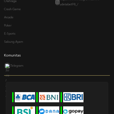
Olahraga
udetabet98_/
Crash Game
Arcade
Poker
E-Sports
Sabung Ayam
Komunitas
Telegram