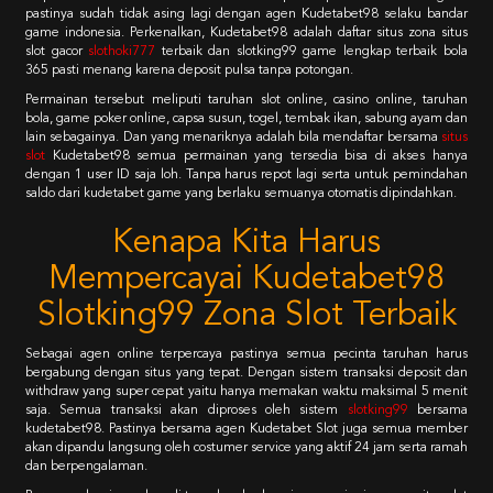
pastinya sudah tidak asing lagi dengan agen Kudetabet98 selaku bandar
game indonesia. Perkenalkan, Kudetabet98 adalah daftar situs zona situs
slot gacor
slothoki777
terbaik dan slotking99 game lengkap terbaik bola
365 pasti menang karena deposit pulsa tanpa potongan.
Permainan tersebut meliputi taruhan slot online, casino online, taruhan
bola, game poker online, capsa susun, togel, tembak ikan, sabung ayam dan
lain sebagainya. Dan yang menariknya adalah bila mendaftar bersama
situs
slot
Kudetabet98 semua permainan yang tersedia bisa di akses hanya
dengan 1 user ID saja loh. Tanpa harus repot lagi serta untuk pemindahan
saldo dari kudetabet game yang berlaku semuanya otomatis dipindahkan.
Kenapa Kita Harus
Mempercayai Kudetabet98
Slotking99 Zona Slot Terbaik
Sebagai agen online terpercaya pastinya semua pecinta taruhan harus
bergabung dengan situs yang tepat. Dengan sistem transaksi deposit dan
withdraw yang super cepat yaitu hanya memakan waktu maksimal 5 menit
saja. Semua transaksi akan diproses oleh sistem
slotking99
bersama
kudetabet98. Pastinya bersama agen Kudetabet Slot juga semua member
akan dipandu langsung oleh costumer service yang aktif 24 jam serta ramah
dan berpengalaman.