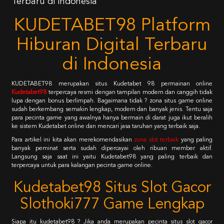
Terbaru di Indonesia
KUDETABET98 Platform
Hiburan Digital Terbaru
di Indonesia
KUDETABET98 merupakan situs Kudetabet 98 permainan online
Kudetabet98
terpercaya resmi dengan tampilan modern dan canggih tidak
lupa dengan bonus berlimpah. Bagaimana tidak ? zona situs game online
sudah berkembang semakin lengkap, modern dan banyak jenis. Tentu saja
para pecinta game yang awalnya hanya bermain di darat juga ikut beralih
ke sistem Kudetabet online dan mencari jasa taruhan yang terbaik saja.
Para artikel ini kita akan merekomendasikan
zona slot terbaik
yang paling
banyak peminat serta sudah dipercayai oleh ribuan member aktif.
Langsung saja saat ini yaitu Kudetabet98 yang paling terbaik dan
terpercaya untuk para kalangan pecinta game online.
Kudetabet98 Situs Slot Gacor
Slothoki777 Game Lengkap
Siapa itu kudetabet98 ? Jika anda merupakan pecinta situs slot gacor