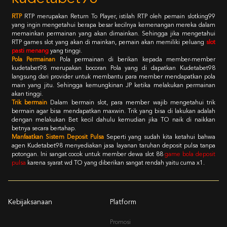
RTP
RTP merupakan Return To Player, istilah RTP oleh pemain slotking99
yang ingin mengetahui berapa besar kecilnya kemenangan mereka dalam
memainkan permainan yang akan dimainkan. Sehingga jika mengetahui
RTP games slot yang akan di mainkan, pemain akan memiliki peluang
slot
pasti menang
yang tinggi.
Pola Permainan
Pola permainan di berikan kepada member-member
kudetabet98 merupakan bocoran Pola yang di dapatkan Kudetabet98
langsung dari provider untuk membantu para member mendapatkan pola
main yang jitu. Sehingga kemungkinan JP ketika melakukan permainan
akan tinggi.
Trik bermain
Dalam bermain slot, para member wajib mengetahui trik
bermain agar bisa mendapatkan maxwin. Trik yang bisa di lakukan adalah
dengan melakukan Bet kecil dahulu kemudian jika TO naik di naikkan
betnya secara bertahap.
Manfaatkan Sistem Deposit Pulsa
Seperti yang sudah kita ketahui bahwa
agen Kudetabet98 menyediakan jasa layanan taruhan deposit pulsa tanpa
potongan. Ini sangat cocok untuk member dewa slot 88
game bola deposit
pulsa
karena syarat wd TO yang diberikan sangat rendah yaitu cuma x1.
Kebijaksanaan
Platform
Promosi