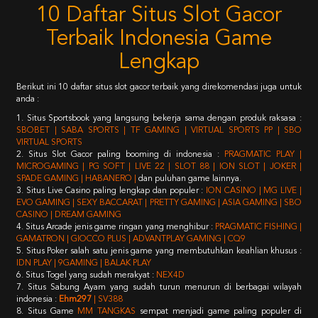
10 Daftar Situs Slot Gacor
Terbaik Indonesia Game
Lengkap
Berikut ini 10 daftar situs slot gacor terbaik yang direkomendasi juga untuk
anda :
1. Situs Sportsbook yang langsung bekerja sama dengan produk raksasa :
SBOBET | SABA SPORTS | TF GAMING | VIRTUAL SPORTS PP | SBO
VIRTUAL SPORTS
2. Situs Slot Gacor paling booming di indonesia :
PRAGMATIC PLAY |
MICROGAMING | PG SOFT | LIVE 22 | SLOT 88 | ION SLOT | JOKER |
SPADE GAMING | HABANERO |
dan puluhan game lainnya.
3. Situs Live Casino paling lengkap dan populer :
ION CASINO | MG LIVE |
EVO GAMING | SEXY BACCARAT | PRETTY GAMING | ASIA GAMING | SBO
CASINO | DREAM GAMING
4. Situs Arcade jenis game ringan yang menghibur :
PRAGMATIC FISHING |
GAMATRON | GIOCCO PLUS | ADVANTPLAY GAMING | CQ9
5. Situs Poker salah satu jenis game yang membutuhkan keahlian khusus :
IDN PLAY | 9GAMING | BALAK PLAY
6. Situs Togel yang sudah merakyat :
NEX4D
7. Situs Sabung Ayam yang sudah turun menurun di berbagai wilayah
indonesia :
Ehm297
| SV388
8. Situs Game
MM TANGKAS
sempat menjadi game paling populer di