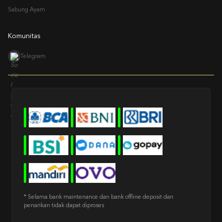
Sabung Ayam
Komunitas
Telegram
* Selama bank maintenance dan bank offline deposit dan
penarikan tidak dapat diproses