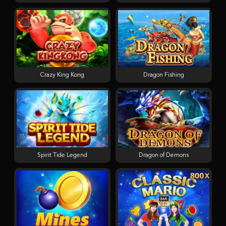
Crazy King Kong
Dragon Fishing
Spirit Tide Legend
Dragon of Demons