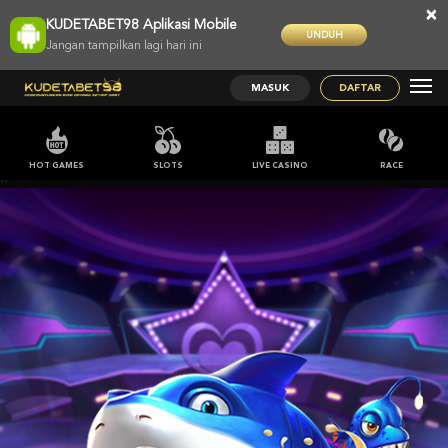
×
KUDETABET98 Aplikasi Mobile
UNDUH
Jangan tampilkan lagi hari ini
MASUK
DAFTAR
HOT GAMES
SLOTS
LIVE CASINO
RACE
;;