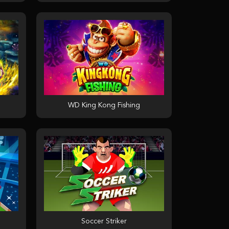
WD King Kong Fishing
Soccer Striker