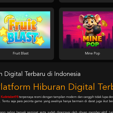
Fruit Blast
Mine Pop
Digital Terbaru di Indonesia
tform Hiburan Digital Terb
e
Kudetabet98
terpercaya resmi dengan tampilan modern dan canggih tidak lupa den
entu saja para pecinta game yang awalnya hanya bermain di darat juga ikut ber
yang paling banyak peminat serta sudah dipercayai oleh ribuan member aktif. Lan