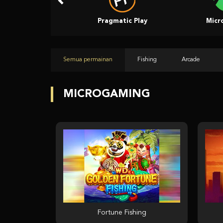
Pragmatic Play
Micr
Semua permainan
Fishing
Arcade
MICROGAMING
Fortune Fishing