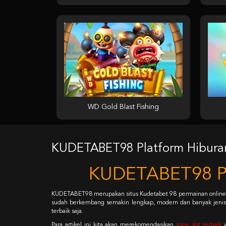
WD Gold Blast Fishing
KUDETABET98 Platform Hiburan 
KUDETABET98 Pla
KUDETABET98 merupakan situs Kudetabet 98 permainan onlin
sudah berkembang semakin lengkap, modern dan banyak jenis. T
terbaik saja.
Para artikel ini kita akan merekomendasikan
zona slot terbaik