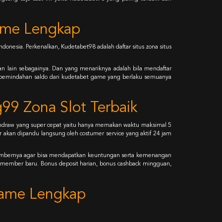
Game Lengkap
donesia. Perkenalkan, Kudetabet98 adalah daftar situs zona situs
dan lain sebagainya. Dan yang menariknya adalah bila mendaftar
uk pemindahan saldo dari kudetabet game yang berlaku semuanya
99 Zona Slot Terbaik
withdraw yang super cepat yaitu hanya memakan waktu maksimal 5
akan dipandu langsung oleh costumer service yang aktif 24 jam
 membernya agar bisa mendapatkan keuntungan serta kemenangan
 member baru. Bonus deposit harian, bonus cashback mingguan,
 Game Lengkap