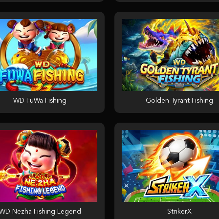
WD FuWa Fishing
Golden Tyrant Fishing
WD Nezha Fishing Legend
StrikerX