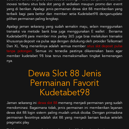
inovasi terbaru situs bola slot yang di sediakan maupun promo dan event
yang di berikan. Apalagi jenis permainan dewa slot 88 memberikan yang
terbaik bagi para bettor dan member setia Kudetabet98 denganupdate
pilihan permainan paling lengkap.
Apalagi jaman sekarang yang sudah semakin maju, selain menggunakan
transaksi via metode bank bisa juga menggunakan E wallet . Bersama
Kudetabet98 para member mix parlay 365 juga bisa melakukan transaksi
khususnya deposit via pulsa saja dengan didukung oleh provider Telkomsel
Dan XL. Yang menariknya adalah semua member
situs slot deposit pulsa
tanpa potongan
.
Semua ini tersedia pastinya dikarenakan basis agar
member kudetabet 98 bisa terus memaksimalkan tingkat kemenangan
nya.
Dewa Slot 88 Jenis
Permainan Favorit
Kudetabet98
Jaman sekarang ini
dewa slot 88
memang menjadi permainan yang sudah
mendominasi. Bagaimana tidak, jenis permainan ini memberikan layanan
dewa slot 88 login sistem paling mudah untuk dicoba. Dengan primadona
permainan favoritnya adalah slot 88 yang menjadi barisan kedua setelah
pragmatic play.