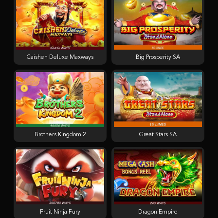
Caishen Deluxe Maxways
Big Prosperity SA
Brothers Kingdom 2
Great Stars SA
Fruit Ninja Fury
Dragon Empire