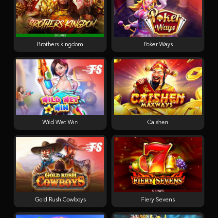
Brothers kingdom
Poker Ways
Wild Wet Win
Caishen
Gold Rush Cowboys
Fiery Sevens