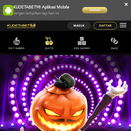
×
KUDETABET98 Aplikasi Mobile
UNDUH
Jangan tampilkan lagi hari ini
MASUK
DAFTAR
HOT GAMES
SLOTS
LIVE CASINO
RACE
;;