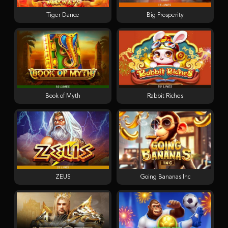
Tiger Dance
Big Prosperity
Book of Myth
Rabbit Riches
ZEUS
Going Bananas Inc