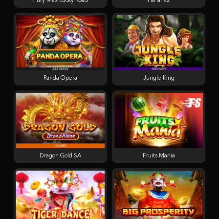
Fury Max Lucky Road
FaFaFa2
Panda Opera
Jungle King
Dragon Gold SA
Fruits Mania