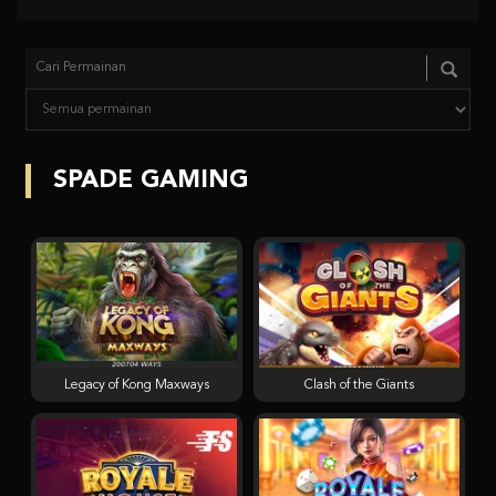
SPADE GAMING
Legacy of Kong Maxways
Clash of the Giants