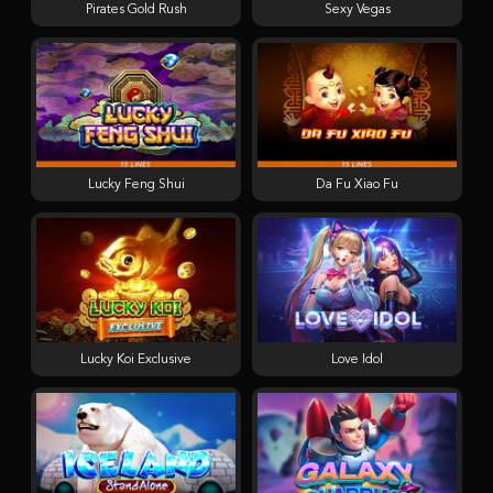
Pirates Gold Rush
Sexy Vegas
Lucky Feng Shui
Da Fu Xiao Fu
Lucky Koi Exclusive
Love Idol