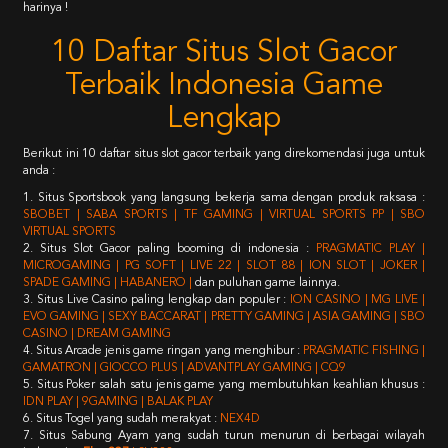
harinya !
10 Daftar Situs Slot Gacor
Terbaik Indonesia Game
Lengkap
Berikut ini 10 daftar situs slot gacor terbaik yang direkomendasi juga untuk
anda :
1. Situs Sportsbook yang langsung bekerja sama dengan produk raksasa :
SBOBET | SABA SPORTS | TF GAMING | VIRTUAL SPORTS PP | SBO
VIRTUAL SPORTS
2. Situs Slot Gacor paling booming di indonesia :
PRAGMATIC PLAY |
MICROGAMING | PG SOFT | LIVE 22 | SLOT 88 | ION SLOT | JOKER |
SPADE GAMING | HABANERO |
dan puluhan game lainnya.
3. Situs Live Casino paling lengkap dan populer :
ION CASINO | MG LIVE |
EVO GAMING | SEXY BACCARAT | PRETTY GAMING | ASIA GAMING | SBO
CASINO | DREAM GAMING
4. Situs Arcade jenis game ringan yang menghibur :
PRAGMATIC FISHING |
GAMATRON | GIOCCO PLUS | ADVANTPLAY GAMING | CQ9
5. Situs Poker salah satu jenis game yang membutuhkan keahlian khusus :
IDN PLAY | 9GAMING | BALAK PLAY
6. Situs Togel yang sudah merakyat :
NEX4D
7. Situs Sabung Ayam yang sudah turun menurun di berbagai wilayah