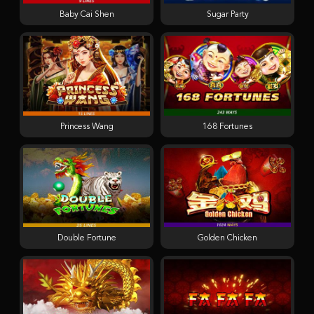
Baby Cai Shen
Sugar Party
Princess Wang
168 Fortunes
Double Fortune
Golden Chicken