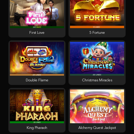
First Love
5 Fortune
Double Flame
Christmas Miracles
King Pharaoh
Alchemy Quest Jackpot