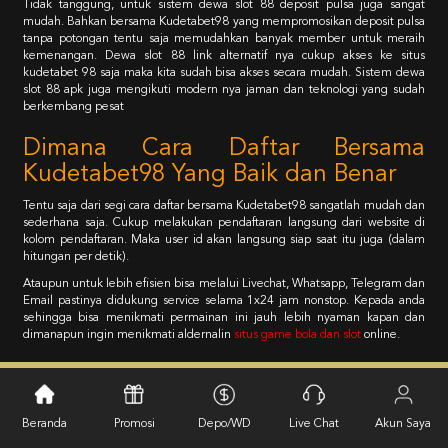
Tidak tanggung, untuk sistem dewa slot 88 deposit pulsa juga sangat
mudah. Bahkan bersama Kudetabet98 yang mempromosikan deposit pulsa
tanpa potongan tentu saja memudahkan banyak member untuk meraih
kemenangan. Dewa slot 88 link alternatif nya cukup akses ke situs
kudetabet 98 saja maka kita sudah bisa akses secara mudah. Sistem dewa
slot 88 apk juga mengikuti modern nya jaman dan teknologi yang sudah
berkembang pesat
Dimana Cara Daftar Bersama
Kudetabet98 Yang Baik dan Benar
Tentu saja dari segi cara daftar bersama Kudetabet98 sangatlah mudah dan
sederhana saja. Cukup melakukan pendaftaran langsung dari website di
kolom pendaftaran. Maka user id akan langsung siap saat itu juga (dalam
hitungan per detik).
Ataupun untuk lebih efisien bisa melalui Livechat, Whatsapp, Telegram dan
Email pastinya didukung service selama 1x24 jam nonstop. Kepada anda
sehingga bisa menikmati permainan ini jauh lebih nyaman kapan dan
dimanapun ingin menikmati aldernalin
situs game bola dan slot
online.
FAQ - Bagaimana member
Beranda
Promosi
Depo/WD
Live Chat
Akun Saya
bisa mendapatkan maxwin di