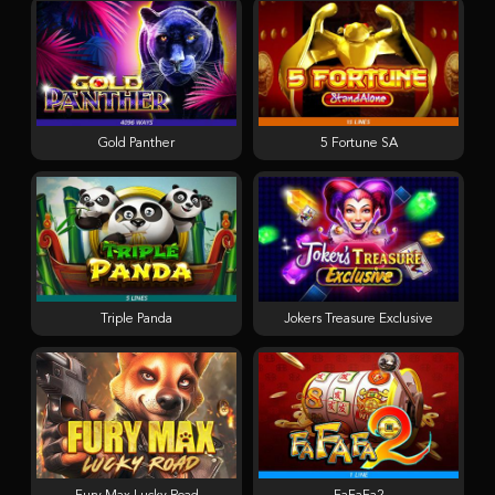
Gold Panther
5 Fortune SA
Triple Panda
Jokers Treasure Exclusive