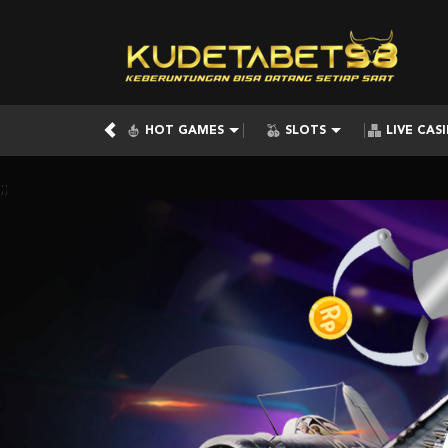
HOT GAMES
SLOTS
LIVE CAS
;;