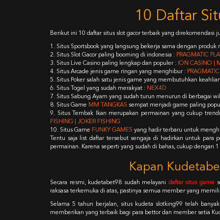
10 Daftar Si
Berikut ini 10 daftar situs slot gacor terbaik yang direkomendasi 
1. Situs Sportsbook yang langsung bekerja sama dengan produk r
2. Situs Slot Gacor paling booming di indonesia :
PRAGMATIC PLAY
3. Situs Live Casino paling lengkap dan populer :
ION CASINO | 
4. Situs Arcade jenis game ringan yang menghibur :
PRAGMATIC 
5. Situs Poker salah satu jenis game yang membutuhkan keahlian
6. Situs Togel yang sudah merakyat :
NEX4D
7. Situs Sabung Ayam yang sudah turun menurun di berbagai wil
8. Situs Game
MM TANGKAS
sempat menjadi game paling populer
9. Situs Tembak Ikan merupakan permainan yang cukup trendi
FISHING | JOKER FISHING
10. Situs Game
FUNKY GAMES
yang hadir terbaru untuk menghi
Tentu saja list daftar tersebut sengaja di hadirkan untuk par
permainan. Karena seperti yang sudah di bahas, cukup dengan 1
Kapan Kudetabet
Secara resmi, kudetabet98 sudah melayani
daftar situs game
s
raksasa terkemuka di atas, pastinya semua member yang memilih
Selama 5 tahun berjalan, situs kudeta slotking99 telah banya
memberikan yang terbaik bagi para bettor dan member setia Ku