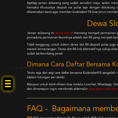
Apalagi jaman sekarang yang sudah semakin maju, selain men
transaksi khususnya deposit via pulsa saja dengan didukun
dikarenakan basis agar member kudetabet 98 bisa terus memak
Dewa Slo
Jaman sekarang ini
dewa slot 88
memang menjadi permainan yan
primadona permainan favoritnya adalah slot 88 yang menjadi bari
Tidak tanggung, untuk sistem dewa slot 88 deposit pulsa j
meraih kemenangan. Dewa slot 88 link alternatif nya cukup akse
sudah berkembang pesat
Dimana Cara Daftar Bersama K
KLIK DISINI!
Tentu saja dari segi cara daftar bersama Kudetabet98 sangatlah
(dalam hitungan per detik).
Ataupun untuk lebih efisien bisa melalui Livechat, Whatsapp, 
dan dimanapun ingin menikmati aldernalin
situs game bola dan s
FAQ - Bagaimana member