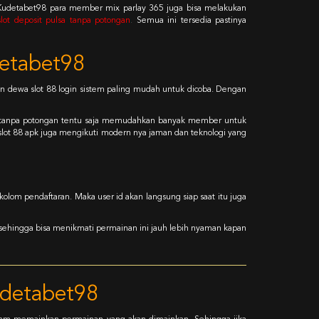
 Kudetabet98 para member mix parlay 365 juga bisa melakukan
 slot deposit pulsa tanpa potongan
.
Semua ini tersedia pastinya
detabet98
 dewa slot 88 login sistem paling mudah untuk dicoba. Dengan
a tanpa potongan tentu saja memudahkan banyak member untuk
 slot 88 apk juga mengikuti modern nya jaman dan teknologi yang
olom pendaftaran. Maka user id akan langsung siap saat itu juga
 sehingga bisa menikmati permainan ini jauh lebih nyaman kapan
udetabet98