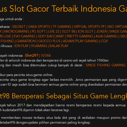
tus Slot Gacor Terbaik Indonesia
juga untuk anda :
aksasa :
SBOBET | SABA SPORTS | TF GAMING | VIRTUAL SPORTS PP | SBO VIRTU
 | MICROGAMING | PG SOFT | LIVE 22 | SLOT 88 | ION SLOT | JOKER | SPADE G
MG LIVE | EVO GAMING | SEXY BACCARAT | PRETTY GAMING | ASIA GAMING | S
FISHING | GAMATRON | GIOCCO PLUS | ADVANTPLAY GAMING | CQ9
 khusus :
IDN PLAY | 9GAMING | BALAK PLAY
ayah indonesia :
Ehm297
| SV388
 di seluruh indonesia dan beroperasi di casino asli sejak tahun 1960an.
ng dan masih bisa ditemukan cukup banyak di darat :
SPADE FISHING GAMING 
bur para pecinta situs game online.
a pecinta situs game lengkap agar bebas memilih. Jenis permainan apa yang digema
 user ID saja sudah bisa bermain semua game online yang disediakan permainan dew
98 Beroperasi Sebagai Situs Game Leng
ejak tahun 2017 dan mendapatkan lisensi resmi beroperasi resmi kepada semua 
 kudetabet98 dijamin tidak akan kecewa lagi.
k memberikan inovasi terbaru situs bola slot yang di sediakan maupun promo da
detabet98 denganupdate pilihan permainan paling lengkap.