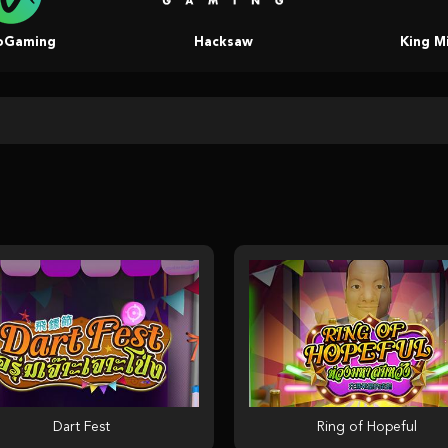
oGaming
Hacksaw
King M
Dart Fest
Ring of Hopeful