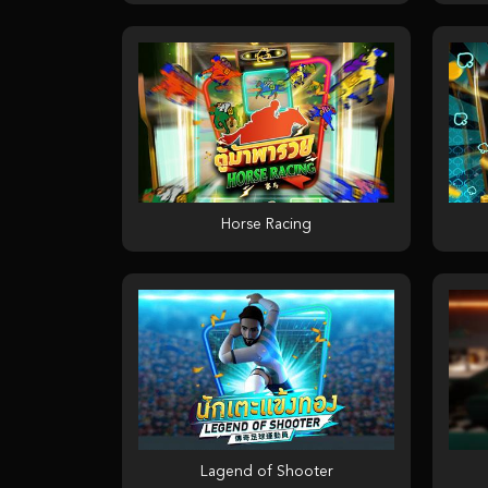
Horse Racing
Lagend of Shooter