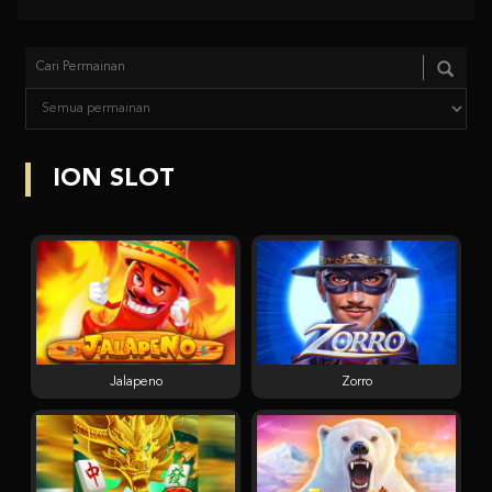
ION SLOT
Jalapeno
Zorro