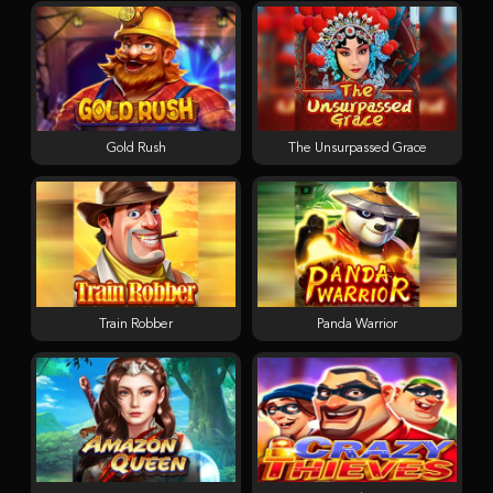
Gold Rush
The Unsurpassed Grace
Train Robber
Panda Warrior