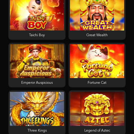
Taichi Boy
Great Wealth
Emperor Auspicious
Fortune Cat
Three Kings
Legend of Aztec