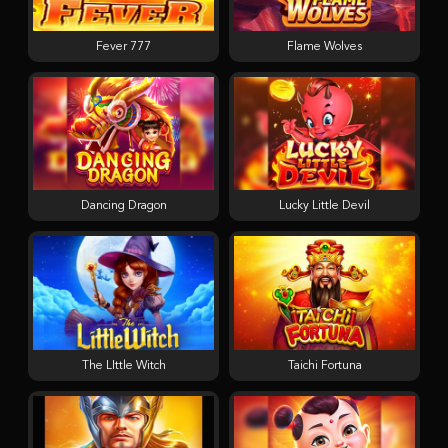
Fever 777
Flame Wolves
Dancing Dragon
Lucky Little Devil
The LIttle Witch
Taichi Fortuna