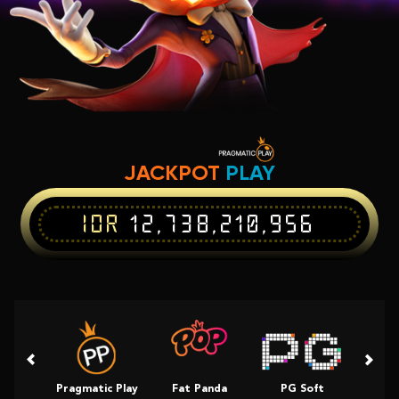
JACKPOT
PLAY
IDR
12,738,210,956
Pragmatic Play
Fat Panda
PG Soft
Slot