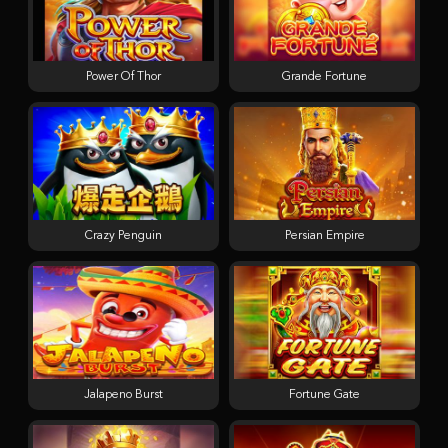
Power Of Thor
Grande Fortune
Crazy Penguin
Persian Empire
Jalapeno Burst
Fortune Gate