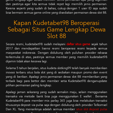
game lengkap agar bebas memilih. Jenis permainan apa yang digemari
dan pastinya agar kita semua tidak repot lagi memilih jenis permainan.
Karena seperti yang sudah di bahas, cukup dengan 1 user ID saja sudah
bisa bermain semua game online yang disediakan permainan dewa slot 88.
Kapan Kudetabet98 Beroperasi
Sebagai Situs Game Lengkap Dewa
Slot 88
Secara resmi, kudetabet98 sudah melayani
daftar situs game
sejak tahun
2017 dan mendapatkan lisensi resmi beroperasi resmi kepada semua
masyarakat indonesia. Dengan didukung oleh puluhan provider raksasa
terkemuka di atas, pastinya semua member yang memilih kudetabet98
dijamin tidak akan kecewa lagi.
Selama 5 tahun berjalan, situs kudeta slotking99 telah banyak memberikan
inovasi terbaru situs bola slot yang di sediakan maupun promo dan event
yang di berikan. Apalagi jenis permainan dewa slot 88 memberikan yang
terbaik bagi para bettor dan member setia Kudetabet98 denganupdate
pilihan permainan paling lengkap.
Apalagi jaman sekarang yang sudah semakin maju, selain menggunakan
transaksi via metode bank bisa juga menggunakan E wallet . Bersama
Kudetabet98 para member mix parlay 365 juga bisa melakukan transaksi
khususnya deposit via pulsa saja dengan didukung oleh provider Telkomsel
Dan XL. Yang menariknya adalah semua member
situs slot deposit pulsa