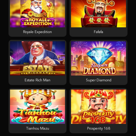
Royale Expedition
Fafafa
Estate Rich Man
Super Diamond
Tianhou Mazu
Prosperity 168