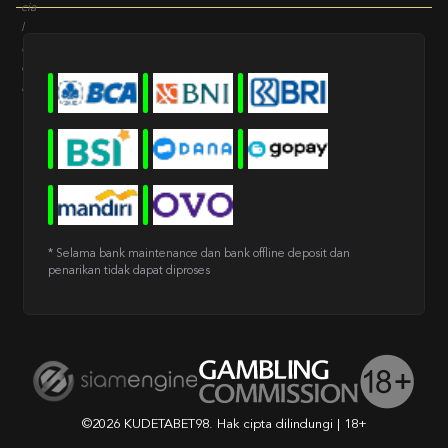
* Selama bank maintenance dan bank offline deposit dan
penarikan tidak dapat diproses
©2026 KUDETABET98. Hak cipta dilindungi | 18+