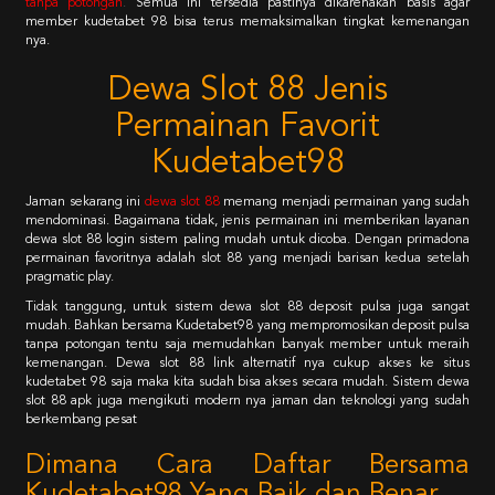
tanpa potongan
.
Semua ini tersedia pastinya dikarenakan basis agar
member kudetabet 98 bisa terus memaksimalkan tingkat kemenangan
nya.
Dewa Slot 88 Jenis
Permainan Favorit
Kudetabet98
Jaman sekarang ini
dewa slot 88
memang menjadi permainan yang sudah
mendominasi. Bagaimana tidak, jenis permainan ini memberikan layanan
dewa slot 88 login sistem paling mudah untuk dicoba. Dengan primadona
permainan favoritnya adalah slot 88 yang menjadi barisan kedua setelah
pragmatic play.
Tidak tanggung, untuk sistem dewa slot 88 deposit pulsa juga sangat
mudah. Bahkan bersama Kudetabet98 yang mempromosikan deposit pulsa
tanpa potongan tentu saja memudahkan banyak member untuk meraih
kemenangan. Dewa slot 88 link alternatif nya cukup akses ke situs
kudetabet 98 saja maka kita sudah bisa akses secara mudah. Sistem dewa
slot 88 apk juga mengikuti modern nya jaman dan teknologi yang sudah
berkembang pesat
Dimana Cara Daftar Bersama