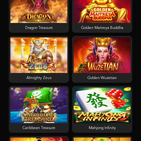
Dragon Treasure
Golden Maitreya Buddha
Almighty Zeus
Golden Wuzetian
Caribbean Treasure
Mahjong Infinity