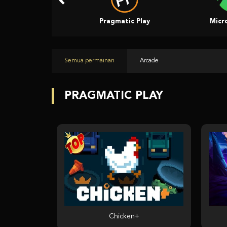
Pragmatic Play
Micr
Semua permainan
Arcade
PRAGMATIC PLAY
Chicken+