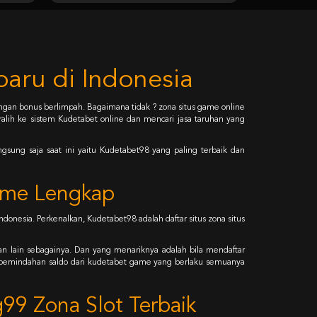
aru di Indonesia
gan bonus berlimpah. Bagaimana tidak ? zona situs game online
alih ke sistem Kudetabet online dan mencari jasa taruhan yang
gsung saja saat ini yaitu Kudetabet98 yang paling terbaik dan
Game Lengkap
donesia. Perkenalkan, Kudetabet98 adalah daftar situs zona situs
dan lain sebagainya. Dan yang menariknya adalah bila mendaftar
uk pemindahan saldo dari kudetabet game yang berlaku semuanya
99 Zona Slot Terbaik