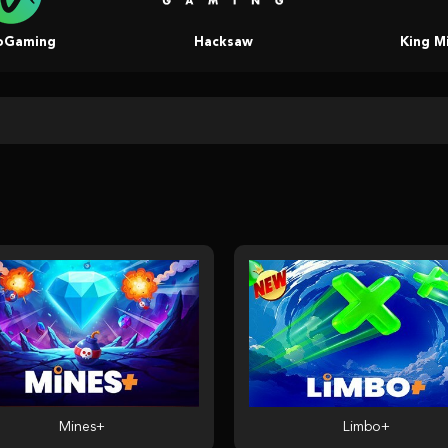
oGaming
Hacksaw
King M
Mines+
Limbo+