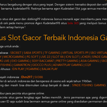
 harus bergabung dengan situs yang tepat. Dengan sistem transaksi deposit dan 
9
bersama kudetabet98. Pastinya bersama agen Kudetabet Slot juga semua member 
o situs slot gacor dan slotking99 indonesia bonus menarik agar membantu para
 di cek pada menu promosi Agen Kudetabet98 situs
bola 365
yang meliputi bonus
aim setiap harinya !
tus Slot Gacor Terbaik Indonesia
juga untuk anda :
aksasa :
SBOBET | SABA SPORTS | TF GAMING | VIRTUAL SPORTS PP | SBO VIRTU
 | MICROGAMING | PG SOFT | LIVE 22 | SLOT 88 | ION SLOT | JOKER | SPADE G
MG LIVE | EVO GAMING | SEXY BACCARAT | PRETTY GAMING | ASIA GAMING | S
FISHING | GAMATRON | GIOCCO PLUS | ADVANTPLAY GAMING | CQ9
 khusus :
IDN PLAY | 9GAMING | BALAK PLAY
ayah indonesia :
Ehm297
| SV388
 di seluruh indonesia dan beroperasi di casino asli sejak tahun 1960an.
ng dan masih bisa ditemukan cukup banyak di darat :
SPADE FISHING GAMING 
bur para pecinta situs game online.
a pecinta situs game lengkap agar bebas memilih. Jenis permainan apa yang digema
 user ID saja sudah bisa bermain semua game online yang disediakan permainan dew