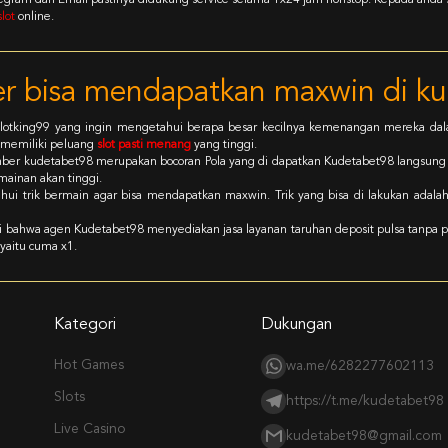
lot
online.
 bisa mendapatkan maxwin di k
n slotking99 yang ingin mengetahui berapa besar kecilnya kemenangan mereka d
 memiliki peluang
slot pasti menang
yang tinggi.
ber kudetabet98 merupakan bocoran Pola yang di dapatkan Kudetabet98 langsun
ainan akan tinggi.
ui trik bermain agar bisa mendapatkan maxwin. Trik yang bisa di lakukan adala
ui bahwa agen Kudetabet98 menyediakan jasa layanan taruhan deposit pulsa tanpa p
yaitu cuma x1.
Kategori
Dukungan
Hot Games
wa.me/6282277602113
Slots
https://t.me/kudetabet98
Live Casino
kudetabet98@gmail.com