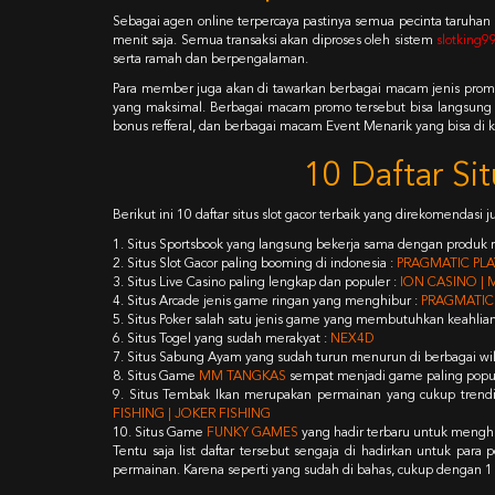
Sebagai agen online terpercaya pastinya semua pecinta taruhan
menit saja. Semua transaksi akan diproses oleh sistem
slotking9
serta ramah dan berpengalaman.
Para member juga akan di tawarkan berbagai macam jenis prom
yang maksimal. Berbagai macam promo tersebut bisa langsung
bonus refferal, dan berbagai macam Event Menarik yang bisa di kl
10 Daftar Si
Berikut ini 10 daftar situs slot gacor terbaik yang direkomendasi 
1. Situs Sportsbook yang langsung bekerja sama dengan produk r
2. Situs Slot Gacor paling booming di indonesia :
PRAGMATIC PLAY
3. Situs Live Casino paling lengkap dan populer :
ION CASINO | 
4. Situs Arcade jenis game ringan yang menghibur :
PRAGMATIC 
5. Situs Poker salah satu jenis game yang membutuhkan keahlian
6. Situs Togel yang sudah merakyat :
NEX4D
7. Situs Sabung Ayam yang sudah turun menurun di berbagai wil
8. Situs Game
MM TANGKAS
sempat menjadi game paling populer
9. Situs Tembak Ikan merupakan permainan yang cukup trendi
FISHING | JOKER FISHING
10. Situs Game
FUNKY GAMES
yang hadir terbaru untuk menghi
Tentu saja list daftar tersebut sengaja di hadirkan untuk par
permainan. Karena seperti yang sudah di bahas, cukup dengan 1