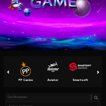
PP Casino
Aviator
Smartsoft
Micr