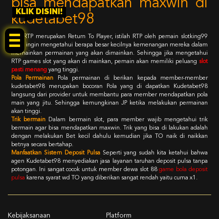
bisa mendapatkan maxwin di
KLIK DISINI!
kudetabet98
RTP
RTP merupakan Return To Player, istilah RTP oleh pemain slotking99
yang ingin mengetahui berapa besar kecilnya kemenangan mereka dalam
memainkan permainan yang akan dimainkan. Sehingga jika mengetahui
RTP games slot yang akan di mainkan, pemain akan memiliki peluang
slot
pasti menang
yang tinggi.
Pola Permainan
Pola permainan di berikan kepada member-member
kudetabet98 merupakan bocoran Pola yang di dapatkan Kudetabet98
langsung dari provider untuk membantu para member mendapatkan pola
main yang jitu. Sehingga kemungkinan JP ketika melakukan permainan
akan tinggi.
Trik bermain
Dalam bermain slot, para member wajib mengetahui trik
bermain agar bisa mendapatkan maxwin. Trik yang bisa di lakukan adalah
dengan melakukan Bet kecil dahulu kemudian jika TO naik di naikkan
betnya secara bertahap.
Manfaatkan Sistem Deposit Pulsa
Seperti yang sudah kita ketahui bahwa
agen Kudetabet98 menyediakan jasa layanan taruhan deposit pulsa tanpa
potongan. Ini sangat cocok untuk member dewa slot 88
game bola deposit
pulsa
karena syarat wd TO yang diberikan sangat rendah yaitu cuma x1.
Kebijaksanaan
Platform