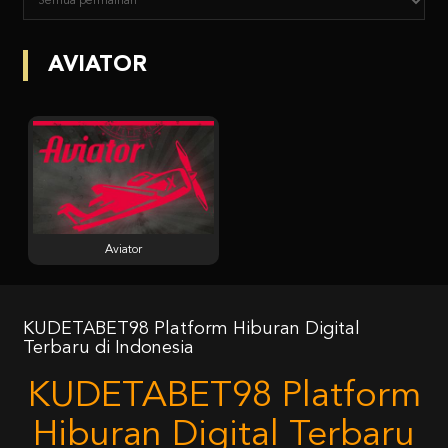
AVIATOR
Aviator
KUDETABET98 Platform Hiburan Digital
Terbaru di Indonesia
KUDETABET98 Platform
Hiburan Digital Terbaru