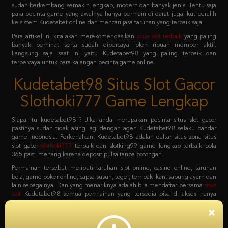
para pecinta game yang awalnya hanya bermain di darat juga ikut beralih
ke sistem Kudetabet online dan mencari jasa taruhan yang terbaik saja.
Para artikel ini kita akan merekomendasikan
zona slot terbaik
yang paling
banyak peminat serta sudah dipercayai oleh ribuan member aktif.
Langsung saja saat ini yaitu Kudetabet98 yang paling terbaik dan
terpercaya untuk para kalangan pecinta game online.
Kudetabet98 Situs Slot Gacor
Slothoki777 Game Lengkap
Siapa itu kudetabet98 ? Jika anda merupakan pecinta situs slot gacor
pastinya sudah tidak asing lagi dengan agen Kudetabet98 selaku bandar
game indonesia. Perkenalkan, Kudetabet98 adalah daftar situs zona situs
slot gacor
slothoki777
terbaik dan slotking99 game lengkap terbaik bola
365 pasti menang karena deposit pulsa tanpa potongan.
Permainan tersebut meliputi taruhan slot online, casino online, taruhan
bola, game poker online, capsa susun, togel, tembak ikan, sabung ayam dan
lain sebagainya. Dan yang menariknya adalah bila mendaftar bersama
situs
slot
Kudetabet98 semua permainan yang tersedia bisa di akses hanya
dengan 1 user ID saja loh. Tanpa harus repot lagi serta untuk pemindahan
saldo dari kudetabet game yang berlaku semuanya otomatis dipindahkan.
×
Kenapa Kita Harus