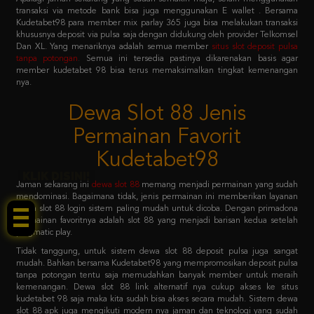
Kudetabet98 para member mix parlay 365 juga bisa melakukan transaksi
khususnya deposit via pulsa saja dengan didukung oleh provider Telkomsel
Dan XL. Yang menariknya adalah semua member
situs slot deposit pulsa
tanpa potongan
.
Semua ini tersedia pastinya dikarenakan basis agar
member kudetabet 98 bisa terus memaksimalkan tingkat kemenangan
nya.
Dewa Slot 88 Jenis
Permainan Favorit
Kudetabet98
Jaman sekarang ini
dewa slot 88
memang menjadi permainan yang sudah
KLIK DISINI!
mendominasi. Bagaimana tidak, jenis permainan ini memberikan layanan
dewa slot 88 login sistem paling mudah untuk dicoba. Dengan primadona
permainan favoritnya adalah slot 88 yang menjadi barisan kedua setelah
pragmatic play.
Tidak tanggung, untuk sistem dewa slot 88 deposit pulsa juga sangat
mudah. Bahkan bersama Kudetabet98 yang mempromosikan deposit pulsa
tanpa potongan tentu saja memudahkan banyak member untuk meraih
kemenangan. Dewa slot 88 link alternatif nya cukup akses ke situs
kudetabet 98 saja maka kita sudah bisa akses secara mudah. Sistem dewa
slot 88 apk juga mengikuti modern nya jaman dan teknologi yang sudah
berkembang pesat