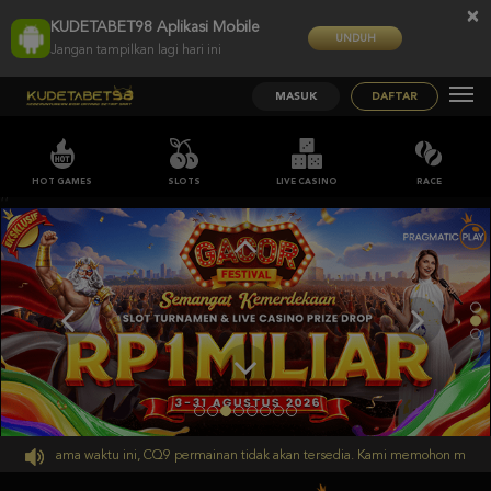
×
KUDETABET98 Aplikasi Mobile
UNDUH
Jangan tampilkan lagi hari ini
MASUK
DAFTAR
HOT GAMES
SLOTS
LIVE CASINO
RACE
;;
0. Selama waktu ini, CQ9 permainan tidak akan tersedia. Kami memohon maaf atas