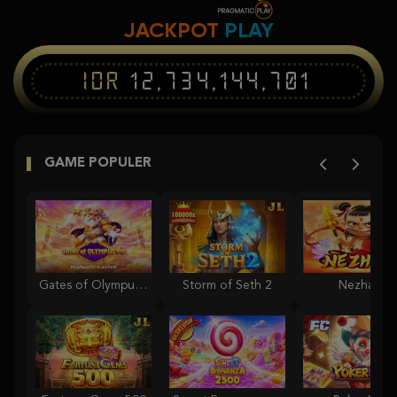
JACKPOT
PLAY
IDR
12,734,144,348
GAME POPULER
Gates of Olympus POP
Storm of Seth 2
Nezha 2