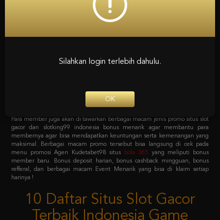
Mempercayai Kudetabet98
Slotking99 Zona Slot Terbaik
Sebagai agen online terpercaya pastinya semua pecinta taruhan harus
bergabung dengan situs yang tepat. Dengan sistem transaksi deposit dan
Silahkan login terlebih dahulu.
withdraw yang super cepat yaitu hanya memakan waktu maksimal 5 menit
saja. Semua transaksi akan diproses oleh sistem
slotking99
bersama
kudetabet98. Pastinya bersama agen Kudetabet Slot juga semua member
akan dipandu langsung oleh costumer service yang aktif 24 jam serta ramah
dan berpengalaman.
OK
Para member juga akan di tawarkan berbagai macam jenis promo situs slot
gacor dan slotking99 indonesia bonus menarik agar membantu para
membernya agar bisa mendapatkan keuntungan serta kemenangan yang
maksimal. Berbagai macam promo tersebut bisa langsung di cek pada
menu promosi Agen Kudetabet98 situs
bola 365
yang meliputi bonus
member baru. Bonus deposit harian, bonus cashback mingguan, bonus
refferal, dan berbagai macam Event Menarik yang bisa di klaim setiap
harinya !
10 Daftar Situs Slot Gacor
Terbaik Indonesia Game