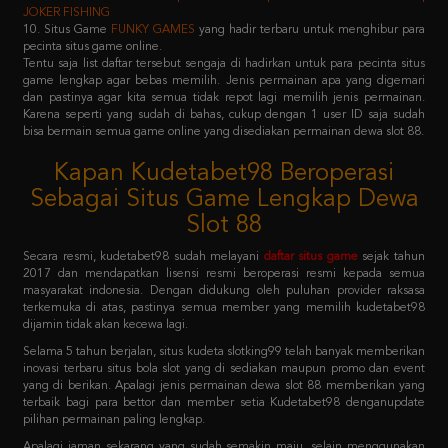
10. Situs Game
FUNKY GAMES
yang hadir terbaru untuk menghibur para
pecinta situs game online.
Tentu saja list daftar tersebut sengaja di hadirkan untuk para pecinta situs
game lengkap agar bebas memilih. Jenis permainan apa yang digemari
dan pastinya agar kita semua tidak repot lagi memilih jenis permainan.
Karena seperti yang sudah di bahas, cukup dengan 1 user ID saja sudah
bisa bermain semua game online yang disediakan permainan dewa slot 88.
Kapan Kudetabet98 Beroperasi
Sebagai Situs Game Lengkap Dewa
Slot 88
Secara resmi, kudetabet98 sudah melayani
daftar situs game
sejak tahun
2017 dan mendapatkan lisensi resmi beroperasi resmi kepada semua
masyarakat indonesia. Dengan didukung oleh puluhan provider raksasa
terkemuka di atas, pastinya semua member yang memilih kudetabet98
dijamin tidak akan kecewa lagi.
Selama 5 tahun berjalan, situs kudeta slotking99 telah banyak memberikan
inovasi terbaru situs bola slot yang di sediakan maupun promo dan event
yang di berikan. Apalagi jenis permainan dewa slot 88 memberikan yang
terbaik bagi para bettor dan member setia Kudetabet98 denganupdate
pilihan permainan paling lengkap.
Apalagi jaman sekarang yang sudah semakin maju, selain menggunakan
transaksi via metode bank bisa juga menggunakan E wallet . Bersama