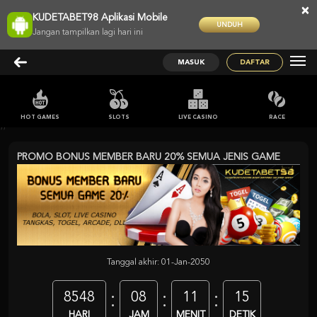
×
KUDETABET98 Aplikasi Mobile
UNDUH
Jangan tampilkan lagi hari ini
MASUK
DAFTAR
HOT GAMES
SLOTS
LIVE CASINO
RACE
;;
PROMO BONUS MEMBER BARU 20% SEMUA JENIS GAME
Tanggal akhir: 01-Jan-2050
:
:
:
8548
08
11
14
HARI
JAM
MENIT
DETIK