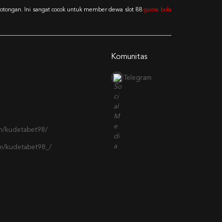
otongan. Ini sangat cocok untuk member dewa slot 88
game bola
Komunitas
Telegram
m/kudetabet98/
om/kudetabet98_/