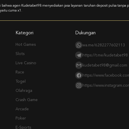
ui bahwa agen Kudetabet98 menyediakan jasa layanan taruhan deposit pulsa tanpa p
yaitu cuma x1.
Kategori
Dukungan
Hot Games
wa.me/6282277602113
Slots
https://t.me/kudetabet98
Live Casino
kudetabet98@gmail.com
Race
https://www.facebook.co
Togel
https://www.instagram.c
Olahraga
Crash Game
Arcade
Poker
E-Sports