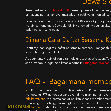
Dewa Slo
Jaman sekarang ini
dewa slot 88
memang menjadi permainan yan
primadona permainan favoritnya adalah slot 88 yang menjadi bari
Tidak tanggung, untuk sistem dewa slot 88 deposit pulsa j
meraih kemenangan. Dewa slot 88 link alternatif nya cukup akse
sudah berkembang pesat
Dimana Cara Daftar Bersama K
Tentu saja dari segi cara daftar bersama Kudetabet98 sangatlah
(dalam hitungan per detik).
Ataupun untuk lebih efisien bisa melalui Livechat, Whatsapp, 
dan dimanapun ingin menikmati aldernalin
situs game bola dan s
FAQ - Bagaimana member
RTP
RTP merupakan Return To Player, istilah RTP oleh pemai
mengetahui RTP games slot yang akan di mainkan, pemain akan
Pola Permainan
Pola permainan di berikan kepada member-mem
main yang jitu. Sehingga kemungkinan JP ketika melakukan perm
KLIK DISINI!
Trik bermain
Dalam bermain slot, para member wajib mengetah