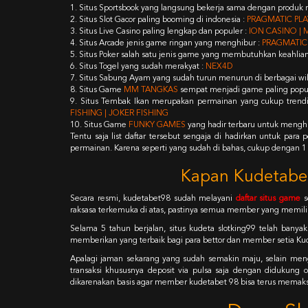
1. Situs Sportsbook yang langsung bekerja sama dengan produk r
2. Situs Slot Gacor paling booming di indonesia :
PRAGMATIC PLAY
3. Situs Live Casino paling lengkap dan populer :
ION CASINO | 
4. Situs Arcade jenis game ringan yang menghibur :
PRAGMATIC 
5. Situs Poker salah satu jenis game yang membutuhkan keahlian
6. Situs Togel yang sudah merakyat :
NEX4D
7. Situs Sabung Ayam yang sudah turun menurun di berbagai wil
8. Situs Game
MM TANGKAS
sempat menjadi game paling populer
9. Situs Tembak Ikan merupakan permainan yang cukup trendi
FISHING | JOKER FISHING
10. Situs Game
FUNKY GAMES
yang hadir terbaru untuk menghi
Tentu saja list daftar tersebut sengaja di hadirkan untuk par
permainan. Karena seperti yang sudah di bahas, cukup dengan 1
Kapan Kudetabet
Secara resmi, kudetabet98 sudah melayani
daftar situs game
s
raksasa terkemuka di atas, pastinya semua member yang memilih
Selama 5 tahun berjalan, situs kudeta slotking99 telah banya
memberikan yang terbaik bagi para bettor dan member setia Ku
Apalagi jaman sekarang yang sudah semakin maju, selain men
transaksi khususnya deposit via pulsa saja dengan didukun
dikarenakan basis agar member kudetabet 98 bisa terus memak