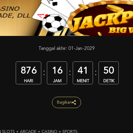
Tanggal akhir: 01-Jan-2029
876
16
41
49
:
:
:
HARI
JAM
MENIT
DETIK
Bagikan
N SLOTS + ARCADE + CASINO + SPORTS.