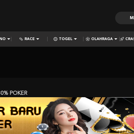
M
INO
RACE
TOGEL
OLAHRAGA
CRA
30% POKER