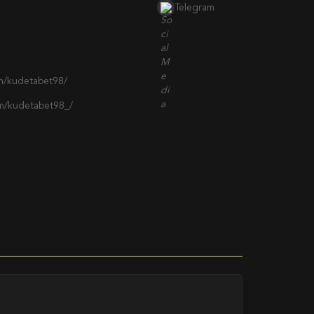
Telegram
m/kudetabet98/
om/kudetabet98_/