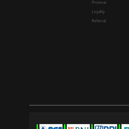
Promosi
Loyalty
Referral