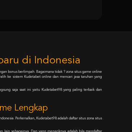
aru di Indonesia
gan bonus berlimpah. Bagaimana tidak ? zona situs game online
alih ke sistem Kudetabet online dan mencari jasa taruhan yang
gsung saja saat ini yaitu Kudetabet98 yang paling terbaik dan
Game Lengkap
donesia. Perkenalkan, Kudetabet98 adalah daftar situs zona situs
dan lain sebagainya. Dan yang menariknya adalah bila mendaftar