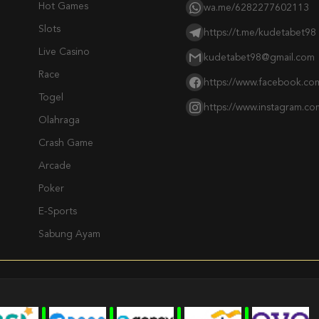
Hot Games
wa.me/6282277602113
Slots
https://t.me/kudetabet98
Live Casino
kudetabet98@gmail.com
Race
https://www.facebook.co
Togel
https://www.instagram.c
Olahraga
Crash Game
Arcade
Poker
E-Sports
Sabung Ayam