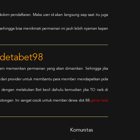
olom pendaftaran. Maka user id akan langsung siap saat itu juga
 sehingga bisa menikmati permainan ini jauh lebih nyaman kapan
udetabet98
alam memainkan permainan yang akan dimainkan. Sehingga jika
g dari provider untuk membantu para member mendapatkan pola
h dengan melakukan Bet kecil dahulu kemudian jika TO naik di
otongan. Ini sangat cocok untuk member dewa slot 88
game bola
Komunitas