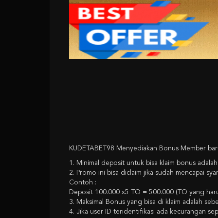
KUDETABET98 Menyediakan Bonus Member baru 
1. Minimal deposit untuk bisa klaim bonus adalah
2. Promo ini bisa diclaim jika sudah mencapai sya
Contoh :
Deposit 100.000 x5 TO = 500.000 (TO yang haru
3. Maksimal Bonus yang bisa di klaim adalah sebe
4. Jika user ID teridentifikasi ada kecurangan