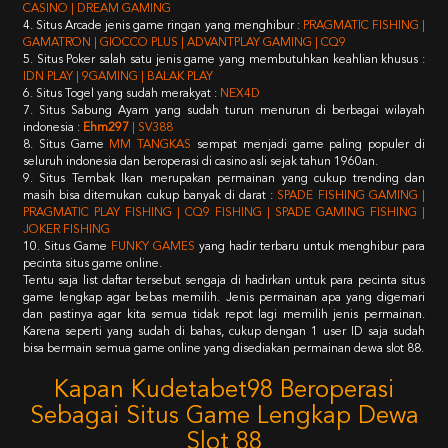
CASINO | DREAM GAMING
4. Situs Arcade jenis game ringan yang menghibur :
PRAGMATIC FISHING |
GAMATRON | GIOCCO PLUS | ADVANTPLAY GAMING | CQ9
5. Situs Poker salah satu jenis game yang membutuhkan keahlian khusus :
IDN PLAY | 9GAMING | BALAK PLAY
6. Situs Togel yang sudah merakyat :
NEX4D
7. Situs Sabung Ayam yang sudah turun menurun di berbagai wilayah
indonesia :
Ehm297
| SV388
8. Situs Game
MM TANGKAS
sempat menjadi game paling populer di
seluruh indonesia dan beroperasi di casino asli sejak tahun 1960an.
9. Situs Tembak Ikan merupakan permainan yang cukup trending dan
masih bisa ditemukan cukup banyak di darat :
SPADE FISHING GAMING |
PRAGMATIC PLAY FISHING | CQ9 FISHING | SPADE GAMING FISHING |
JOKER FISHING
10. Situs Game
FUNKY GAMES
yang hadir terbaru untuk menghibur para
pecinta situs game online.
Tentu saja list daftar tersebut sengaja di hadirkan untuk para pecinta situs
game lengkap agar bebas memilih. Jenis permainan apa yang digemari
dan pastinya agar kita semua tidak repot lagi memilih jenis permainan.
Karena seperti yang sudah di bahas, cukup dengan 1 user ID saja sudah
bisa bermain semua game online yang disediakan permainan dewa slot 88.
Kapan Kudetabet98 Beroperasi
Sebagai Situs Game Lengkap Dewa
Slot 88