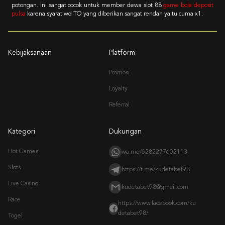
potongan. Ini sangat cocok untuk member dewa slot 88
game bola deposit
pulsa
karena syarat wd TO yang diberikan sangat rendah yaitu cuma x1.
Kebijaksanaan
Platform
Promosi
Loyalty
Referral
Kategori
Dukungan
Hot Games
wa.me/6282277602113
Slots
https://t.me/kudetabet98
Live Casino
kudetabet98@gmail.com
Race
https://www.facebook.com/ku
detabet98/
Togel