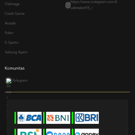
https://www.instagram.com/k
Olahraga
udetabet98_/
Crash Game
Arcade
Poker
E-Sports
Sabung Ayam
Komunitas
Telegram