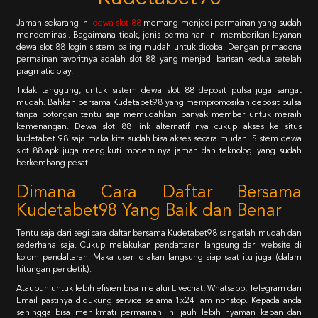
Jaman sekarang ini
dewa slot 88
memang menjadi permainan yang sudah
mendominasi. Bagaimana tidak, jenis permainan ini memberikan layanan
dewa slot 88 login sistem paling mudah untuk dicoba. Dengan primadona
permainan favoritnya adalah slot 88 yang menjadi barisan kedua setelah
pragmatic play.
Tidak tanggung, untuk sistem dewa slot 88 deposit pulsa juga sangat
mudah. Bahkan bersama Kudetabet98 yang mempromosikan deposit pulsa
tanpa potongan tentu saja memudahkan banyak member untuk meraih
kemenangan. Dewa slot 88 link alternatif nya cukup akses ke situs
kudetabet 98 saja maka kita sudah bisa akses secara mudah. Sistem dewa
slot 88 apk juga mengikuti modern nya jaman dan teknologi yang sudah
berkembang pesat
Dimana Cara Daftar Bersama
Kudetabet98 Yang Baik dan Benar
Tentu saja dari segi cara daftar bersama Kudetabet98 sangatlah mudah dan
sederhana saja. Cukup melakukan pendaftaran langsung dari website di
kolom pendaftaran. Maka user id akan langsung siap saat itu juga (dalam
hitungan per detik).
Ataupun untuk lebih efisien bisa melalui Livechat, Whatsapp, Telegram dan
Email pastinya didukung service selama 1x24 jam nonstop. Kepada anda
sehingga bisa menikmati permainan ini jauh lebih nyaman kapan dan