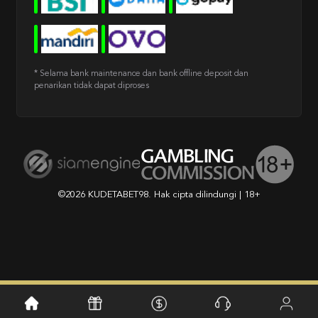
* Selama bank maintenance dan bank offline deposit dan
penarikan tidak dapat diproses
©2026 KUDETABET98. Hak cipta dilindungi | 18+